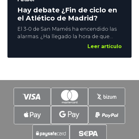
Hay debate ¿Fin de ciclo en
el Atlético de Madrid?
El 3-0 de San Mamés ha encendido las
alarmas. ¿Ha llegado la hora de que
Diego Pablo Simeone dé un paso al
Leer artículo
lado? El Atlético de Madrid está fuera de
la Copa del Rey, descolgado en la lucha
por La Liga, y por debajo en la
eliminatoria de Champions League
ante el Inter. De hecho,