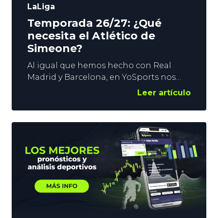
LaLiga
Temporada 26/27: ¿Qué
necesita el Atlético de
Simeone?
Al igual que hemos hecho con Real
Madrid y Barcelona, en YoSports nos
lanzamos a analizar qué puede
Leer artículo
necesitar el Atlético de Simeone de cara
a la temporada que está a punto de
comenzar. Ya hay 2 fichajes importantes
confirmados, y otro que está por llegar.
Sin embargo, nadie puede esconder
que los movimientos rojiblancos