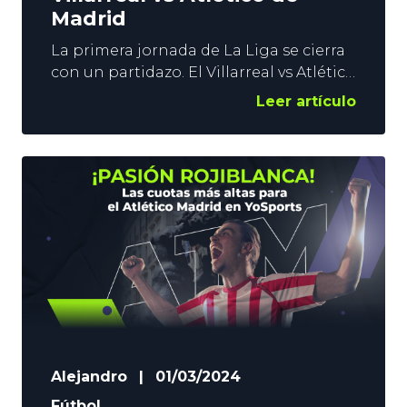
Madrid
La primera jornada de La Liga se cierra
con un partidazo. El Villarreal vs Atlético
de Madrid. Los levantinos tienen como
Leer artículo
objetivo meterse en Europa, aunque el
sueño de la Champions League está en
la mente de todos sus aficionados. El
Atlético, por su parte, se ha reforzado
mucho, y bien, y busca competir con
Alejandro
|
01/03/2024
Fútbol