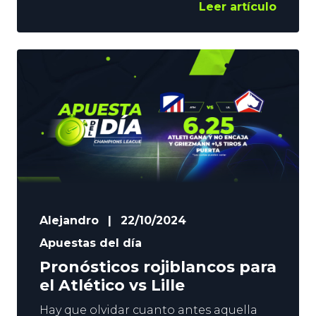
un mes el Barça parecía tener
Leer artículo
controlada LaLiga, y el Atlético quedaba
fuera de todas las quinielas. Ahora, los
azulgranas están en caída libre, y los
rojiblancos pueden asaltar el liderato el
próximo sábado. En YoSports
analizamos las razones de
Alejandro
|
22/10/2024
Apuestas del día
Pronósticos rojiblancos para
el Atlético vs Lille
Hay que olvidar cuanto antes aquella