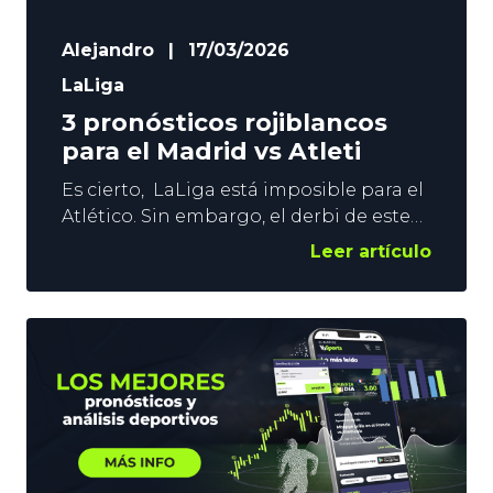
Alejandro
|
17/03/2026
LaLiga
3 pronósticos rojiblancos
para el Madrid vs Atleti
Es cierto, LaLiga está imposible para el
Atlético. Sin embargo, el derbi de este
domingo tiene mucha importancia
Leer artículo
para los colchoneros. No nos
engañemos. Alejar del título a tu eterno
rival es un caramelo para cualquier
aficionado al deporte. En este post nos
centramos en los pronósticos
rojiblancos para el Madrid vs Atleti
(también lo