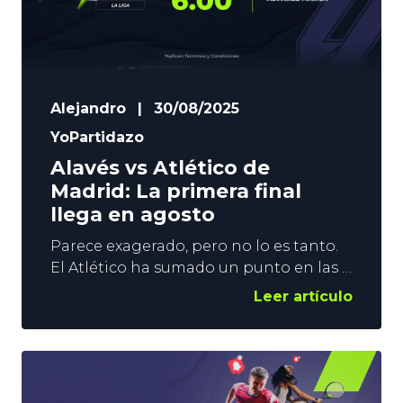
Alejandro
|
30/08/2025
YoPartidazo
Alavés vs Atlético de
Madrid: La primera final
llega en agosto
Parece exagerado, pero no lo es tanto.
El Atlético ha sumado un punto en las 2
primeras jornadas, y empieza a ver
Leer artículo
alejarse a sus rivales. Los de Simeone no
han conseguido ganar ni al Espanyol ni
al Elche, y afrontan el duelo de
Mendizorroza como si fuera su primera
final en LaLiga. Un nuevo