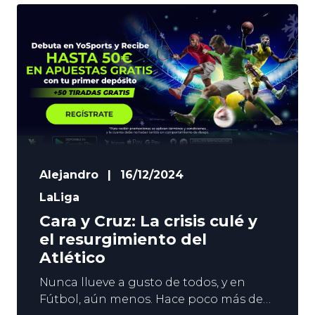
Madrid quiere que su equipo dé un
paso adelante, y el club se ha puesto
manos a la obra. Si la pasada
Alejandro
|
16/12/2024
LaLiga
Cara y Cruz: La crisis culé y
el resurgimiento del
Atlético
Nunca llueve a gusto de todos, y en
Fútbol, aún menos. Hace poco más de