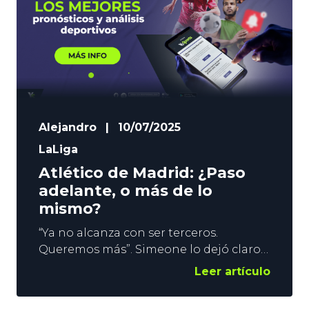
Alejandro
|
10/07/2025
LaLiga
Atlético de Madrid: ¿Paso
adelante, o más de lo
mismo?
“Ya no alcanza con ser terceros.
Queremos más”. Simeone lo dejó claro
dos días antes del debut en el Mundial
Leer artículo
de Clubes. ¿Se acabaron las excusas?
Parece que el técnico del Atlético de