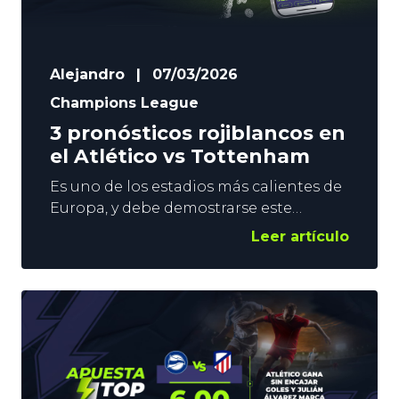
Alejandro
|
07/03/2026
Champions League
3 pronósticos rojiblancos en
el Atlético vs Tottenham
Es uno de los estadios más calientes de
Europa, y debe demostrarse este
martes. El conjunto de Simeone afronta
Leer artículo
con optimismo su duelo de Octavos de
Final de Champions, y en YoSports
tenemos plena confianza en su victoria,
por lo que lanzamos 3 pronósticos
locales para el Atlético vs Tottenham.
Contenido: El Atlético gana y