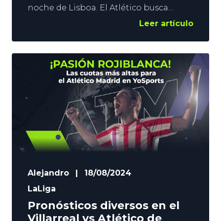
noche de Lisboa. El Atlético busca
retomar la senda del triunfo en la nueva
Leer artículo
Champions. Los del Cholo Simeone
regresan al Metropolitano con 2
objetivos. Vencer, y convencer.
Confiamos en los colchoneros, y en
YoSports lanzamos 3 pronósticos
rojiblancos para el Atlético vs Lille de
este miércoles. Contenido: Griezmann
Alejandro
|
18/08/2024
LaLiga
Pronósticos diversos en el
Villarreal vs Atlético de