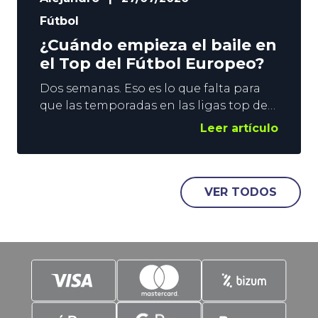
Fútbol
¿Cuándo empieza el baile en
el Top del Fútbol Europeo?
Dos semanas. Eso es lo que falta para
que las temporadas en las ligas top del
Fútbol Europeo se pongan en marcha.
Leer artículo
El fin de semana del 15 de agosto se
levanta el telón en Inglaterra, Francia y
España, y una semana después le
llegará el turno a Alemania e Italia. En
VER TODOS
YoSports damos un