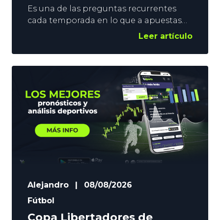
Es una de las preguntas recurrentes
cada temporada en lo que a apuestas
deportivas se refiere. ¿Por qué las
Leer artículo
cuotas varían tanto en los mercados de
campeón de Liga y Copa? Si nos
fijamos, la respuesta cae por su propio
peso. Hay varios parámetros que
influyen. Desde el formato de ambas
competiciones, hasta la motivación
Alejandro
|
08/08/2026
Fútbol
Copa Libertadores de