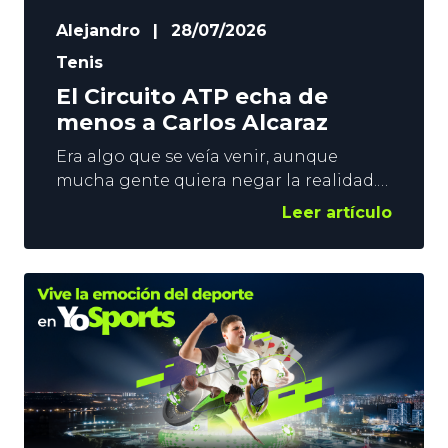
Alejandro
|
28/07/2026
Tenis
El Circuito ATP echa de
menos a Carlos Alcaraz
Era algo que se veía venir, aunque
mucha gente quiera negar la realidad.
El Circuito ATP necesita que Sinner y
Leer artículo
Alcaraz compitan. La baja de uno u otro
tenista, deja al Tenis Masculino en una
situación complicada por la diferencia
de nivel que hay entre ambos tenistas y
el resto de jugadores ahora mismo. La