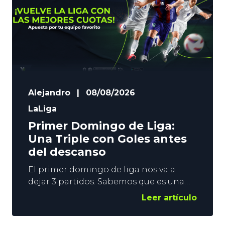
Alejandro
|
08/08/2026
LaLiga
Primer Domingo de Liga:
Una Triple con Goles antes
del descanso
El primer domingo de liga nos va a
dejar 3 partidos. Sabemos que es una
jornada atípica, con sólo 5 encuentros
Leer artículo
durante el fin de semana, pero estamos
dispuestos a sacar el máximo