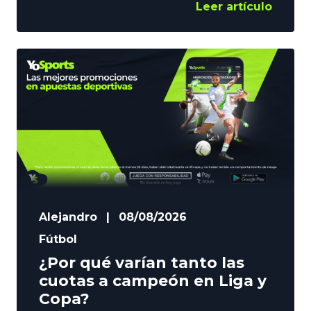
deportivas al comienzo de cada
Leer artículo
temporada. Las estadísticas de remates
han ganado importancia en los últimos
años. Sirven para analizar mejor la
filosofía de los distintos equipos y, como
no, para sacar el máximo partido a las
inversiones. En YoSports analizamos lo
Alejandro
|
08/08/2026
Fútbol
¿Por qué varían tanto las
cuotas a campeón en Liga y
Copa?