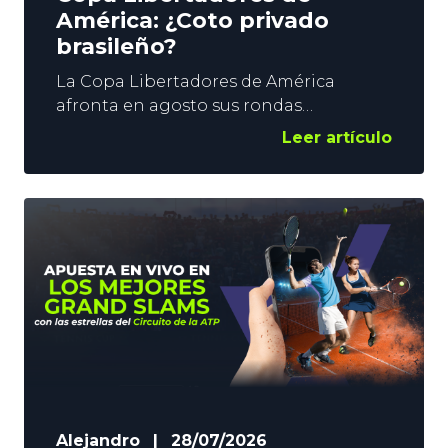
América: ¿Coto privado
brasileño?
La Copa Libertadores de América
afronta en agosto sus rondas
eliminatorias, y parece que la vida va a
Leer artículo
seguir igual. Nada ha cambiado
respecto a los últimos años en la
máxima competición sudamericana de
clubes. Por lo menos, a ojos de los
operadores de apuestas deportivas.
Todos coinciden en un dato. El Fútbol
Brasileño seguirá
Alejandro
|
28/07/2026