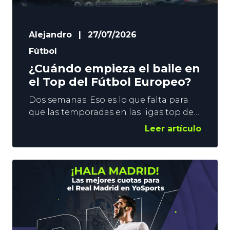
Alejandro
|
27/07/2026
Fútbol
¿Cuándo empieza el baile en
el Top del Fútbol Europeo?
Dos semanas. Eso es lo que falta para
que las temporadas en las ligas top del
Fútbol Europeo se pongan en marcha.
Leer artículo
El fin de semana del 15 de agosto se
levanta el telón en Inglaterra, Francia y
España, y una semana después le
llegará el turno a Alemania e Italia. En
YoSports damos un