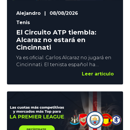
Alejandro
|
08/08/2026
Tenis
El Circuito ATP tiembla:
Alcaraz no estará en
Cincinnati
Ya es oficial. Carlos Alcaraz no jugará en
Cincinnati. El tenista español ha
confirmado su baja para el Masters 1000
Leer artículo
que se disputará antes del US Open, y el
terremoto en el Circuito ATP es
importante. La situación del Tenis
Masculino, con Sinner y Alcaraz muy por
encima del resto, hace que el interés del