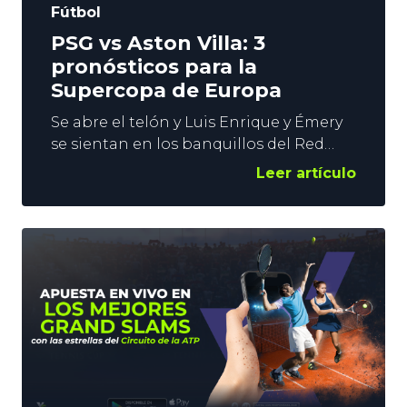
Fútbol
PSG vs Aston Villa: 3
pronósticos para la
Supercopa de Europa
Se abre el telón y Luis Enrique y Émery
se sientan en los banquillos del Red
Bull Arena de Salzburgo. ¿Cómo se
Leer artículo
llama la película? En efecto, este
miércoles se disputa la Supercopa de
Europa. El PSG vs Aston Villa
monopoliza el interés del Planeta
Fútbol a la espera de que comience a
rodar el