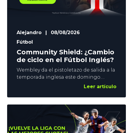
Alejandro
|
08/08/2026
Fútbol
Community Shield: ¿Cambio
de ciclo en el Fútbol Inglés?
Wembley da el pistoletazo de salida a la
temporada inglesa este domingo.
Arsenal y Manchester City abren el
Leer artículo
curso con la disputa de la Community
Shield. La Premier no comenzará hasta
el fin de semana que viene, pero el
duelo entre ‘gunners’ y ‘citizens’ puede
dejar claras algunas dudas. ¿Estamos
ante un cambio de ciclo