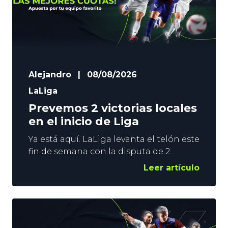
Alejandro
|
08/08/2026
LaLiga
Prevemos 2 victorias locales
en el inicio de Liga
Ya está aquí. LaLiga levanta el telón este
fin de semana con la disputa de 2
encuentros. El Alavés recibe al Getafe
Leer artículo
en el duelo que abre la campaña, y el
Sevilla hace lo propio con el Rayo para
cerrar el primer sábado del
campeonato. Ya sabéis que en YoSports
nos gustan las combinadas, y