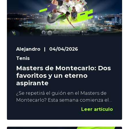
italiano, o
Alejandro
|
04/04/2026
Tenis
Masters de Montecarlo: Dos
favoritos y un eterno
aspirante
¿Se repetirá el guión en el Masters de
Montecarlo? Esta semana comienza el
torneo monegasco, y tanto los
Leer artículo
especialistas como los operadores de
apuestas deportivas esperan un nuevo
‘día de la marmota’. Carlos Alcaraz y