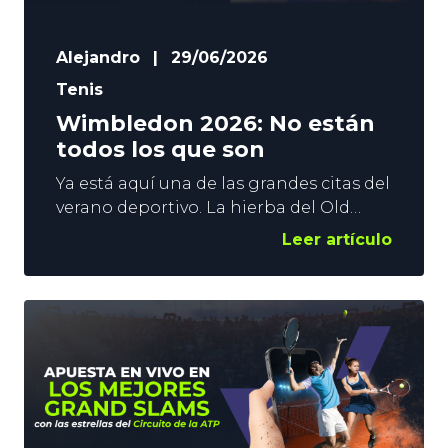
Alejandro
|
29/06/2026
Tenis
Wimbledon 2026: No están
todos los que son
Ya está aquí una de las grandes citas del
verano deportivo. La hierba del Old
England Tennis Club alberga recibirá
Leer artículo
un año más a los mejores tenistas del
mundo para disputar el Wimbledon
2026. Bueno, todos no. En efecto, son
todos los que están, pero no están
todos los que son. En YoSports
hacemos un