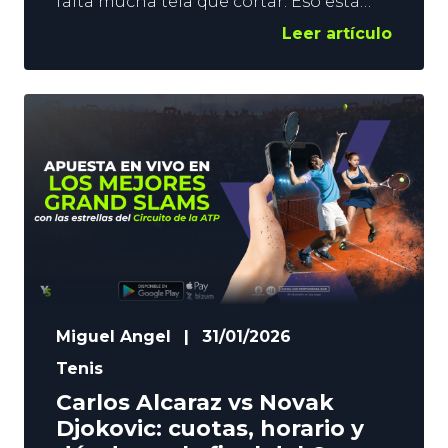
falta mucha tela que cortar. Eso está
claro. Sin embargo, puede ser buen
Leer artículo
momento para echar un vistazo a la
situación del Tenis ATP y WTA de cara a
lo que queda de año. En YoSports
saltamos a la pista para repasar lo que
puede depararnos este 2036.
Miguel Angel
|
31/01/2026
Tenis
Carlos Alcaraz vs Novak
Djokovic: cuotas, horario y