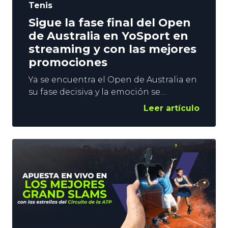
Tenis
Sigue la fase final del Open
de Australia en YoSport en
streaming y con las mejores
promociones
Ya se encuentra el Open de Australia en
su fase decisiva y la emoción se
multiplica: partidos igualados, favoritos
Leer artículo
bajo presión y cada punto marcando la
diferencia. Y si eres de los que disfrutan
el tenis viviéndolo en directo, en
YoSports tienes la forma perfecta de
seguirlo: streaming en vivo dentro de la
plataforma y