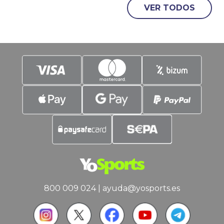
agosto será el mes de la reaparición del
VER TODOS
murciano, pero nada
800 009 024
|
ayuda@yosports.es