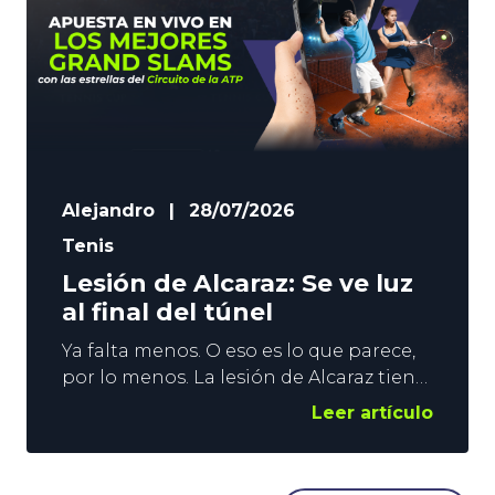
Alejandro
|
28/07/2026
Tenis
Lesión de Alcaraz: Se ve luz
al final del túnel
Ya falta menos. O eso es lo que parece,
por lo menos. La lesión de Alcaraz tiene
al español fuera de las pistas desde
Leer artículo
abril, y a la ATP huérfana de los duelos
entre los 2 mejores tenistas del
momento. Todo hace indicar que