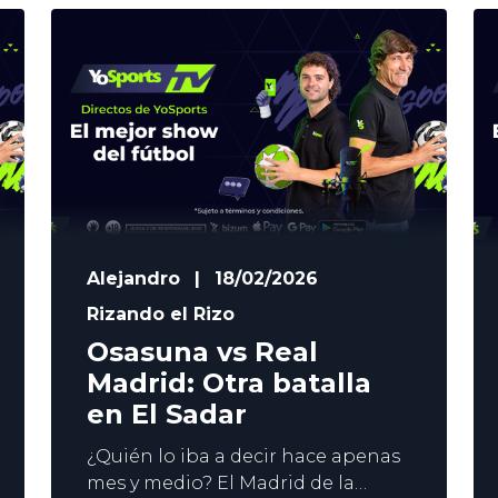
deben ganar para no alejarse aún
más de Europa, mientras que el
Barça busca dar un paso más
hacia el título liguero. En YoSports
analizamos
Alejandro
|
18/02/2026
Rizando el Rizo
Osasuna vs Real
Madrid: Otra batalla
en El Sadar
¿Quién lo iba a decir hace apenas
mes y medio? El Madrid de la