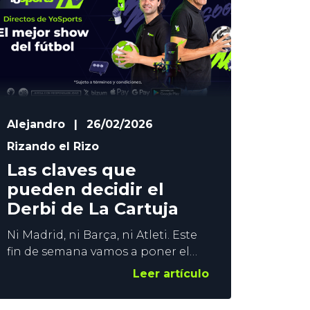
España vs Arabia se ha convertido
en un duelo
Alejandro
|
26/02/2026
Rizando el Rizo
Las claves que
pueden decidir el
Derbi de La Cartuja
Ni Madrid, ni Barça, ni Atleti. Este
fin de semana vamos a poner el
foco en el Betis vs Sevilla que se
Leer artículo
disputa el domingo a las 18:30h.
Hay mucho en juego en el Derbi