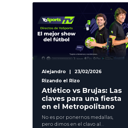
YoSports se vuelca con las grandes
citas y, además de lanzar cientos
de mercados para cada partido,
estamos preparando una oferta
de Streaming espectacular.
Contenido: Un equipo de estrellas
Alejandro
|
23/02/2026
Rizando el Rizo
Atlético vs Brujas: Las
claves para una fiesta
en el Metropolitano
No es por ponernos medallas,
pero dimos en el clavo al