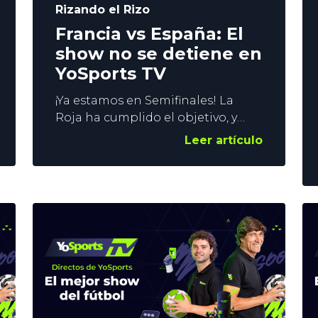
Rizando el Rizo
Francia vs España: El
show no se detiene en
YoSports TV
¡Ya estamos en Semifinales! La
Roja ha cumplido el objetivo, y
estamos a 2 pasos de la Segunda
Leer artículo
Estrella. Este martes disputamos
un duelo estelar ante ‘Les Bleus’.
La reedición de la semifinal de la
pasada Eurocopa. En aquella
ocasión, logramos el triunfo, y en
YoSports TV estamos montando
un Show de 4 horas del