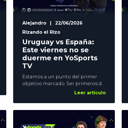
Alejandro
|
22/06/2026
Rizando el Rizo
Uruguay vs España:
Este viernes no se
duerme en YoSports
TV
Estamos a un punto del primer
objetivo marcado. Ser primeros de
grupo y eludir a Argentina. La Roja
Leer artículo
recuperó sensaciones goleando a
Arabia Saudí, y afronta la última
jornada del grupo con los deberes
casi hechos. En cualquier caso, el
Uruguay vs España sigue siendo