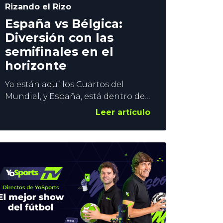
Rizando el Rizo
España vs Bélgica:
Diversión con las
semifinales en el
horizonte
Ya están aquí los Cuartos del
Mundial, y España, está dentro de
los 16 elegidos. La Roja juega este
Leer artículo
viernes a las 21:00h. y en YoSports
TV vamos a volcarnos con los de
Luis de la Fuente. Os proponemos
un maratón de 4 horas para el
España vs Bélgica. Contenido: Hay
que mantener el nivel