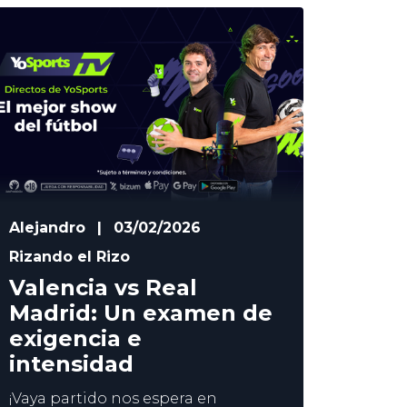
de La Cartuja, y en YoSports
analizamos las claves que pueden
decidir un duelo en el que está en
juego
Alejandro
|
03/02/2026
Rizando el Rizo
Valencia vs Real
Madrid: Un examen de
exigencia e
intensidad
¡Vaya partido nos espera en