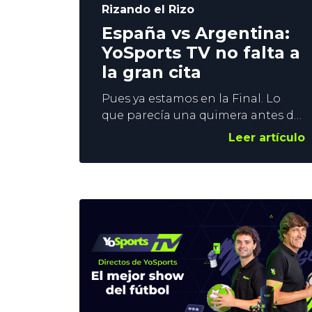
Rizando el Rizo
España vs Argentina:
YoSports TV no falta a
la gran cita
Pues ya estamos en la Final. Lo
que parecía una quimera antes de
comenzar el campeonato, y casi
Leer artículo
un imposible tras el debut ante
Cabo Verde, ha llegado. La Roja se
mide a Argentina este domingo.
La Campeona de Europa, contra la
Campeona de América. La
Finalissima que no se jugó, pero
que se jugará.