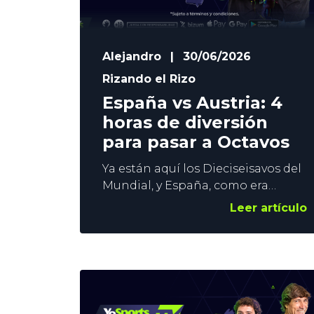
Alejandro
|
30/06/2026
Rizando el Rizo
España vs Austria: 4
horas de diversión
para pasar a Octavos
Ya están aquí los Dieciseisavos del
Mundial, y España, como era
previsible, está dentro de los 32
Leer artículo
elegidos. La Roja juega este jueves
a las 21:00h. y en YoSports TV
vamos a volcarnos con los de Luis
de la Fuente. Os proponemos un
maratón de 4 horas para el España
vs Austria. Contenido: Prohibido