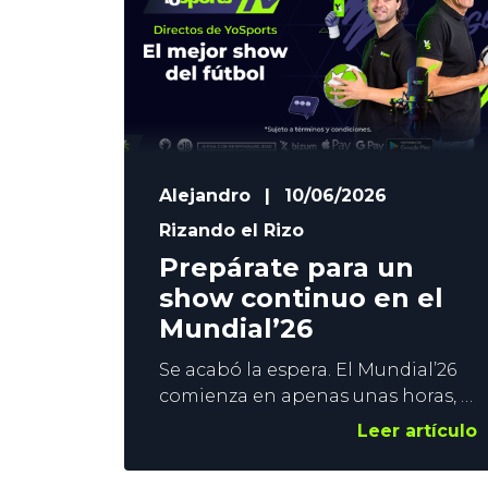
confiarse
Alejandro
|
10/06/2026
Rizando el Rizo
Prepárate para un
show continuo en el
Mundial’26
Se acabó la espera. El Mundial’26
comienza en apenas unas horas, y
todo está preparado para uno de
Leer artículo
los eventos estelares del verano
deportivo. Como siempre,