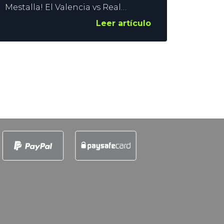
Mestalla! El Valencia vs Real
Madrid que cierra la jornada de
Leer artículo
domingo en LaLiga se presenta
como un examen de exigencia e
intensidad para el conjunto de
Arbeloa. En YoSports pensamos
que es el partido estelar del fin de
semana, y lanzamos 3 pronósticos
para este encuentro. Contenido: El
Valencia