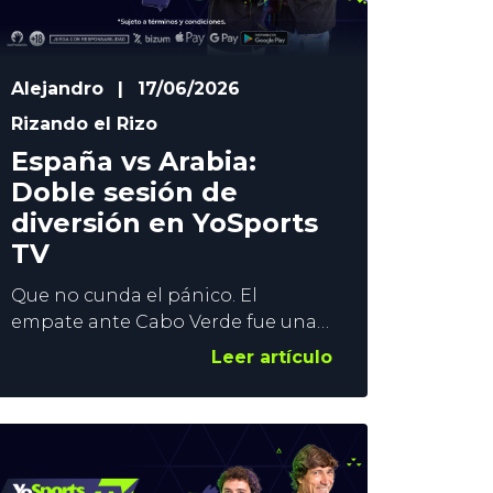
Alejandro
|
17/06/2026
Rizando el Rizo
España vs Arabia:
Doble sesión de
diversión en YoSports
TV
Que no cunda el pánico. El
empate ante Cabo Verde fue una
sorpresa muy desagradable, pero
Leer artículo
las opciones de ser primeros de
grupo están intactas. Eso sí, La
Roja está obligada a ganar este
domingo si no quiere complicarse
el futuro en este Mundial. Así, el