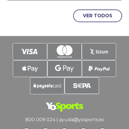
Verde, ha llegado. La Roja se mide a
Argentina este domingo. La Campeona
de Europa, contra la Campeona de
VER TODOS
América. La Finalissima que no se jugó,
pero que se jugará.
800 009 024
|
ayuda@yosports.es