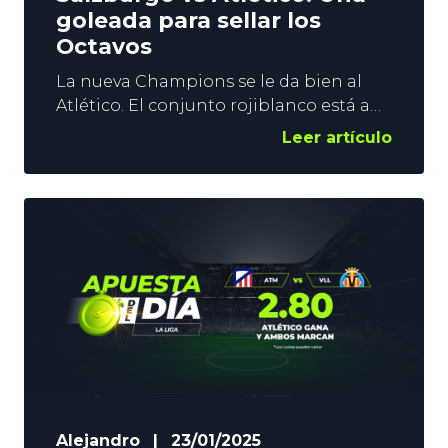
goleada para sellar los
Octavos
La nueva Champions se le da bien al
Atlético. El conjunto rojiblanco está a
un paso de sellar su clasificación para
Leer artículo
los Octavos del torneo. La victoria ante
el Salzburgo le vale, pero si consigue
golear en Austria, podría, incluso,
aspirar a terminar como segundo. En
YoSports tenemos confianza plena en
los de Simeone, y
Alejandro
|
23/01/2025