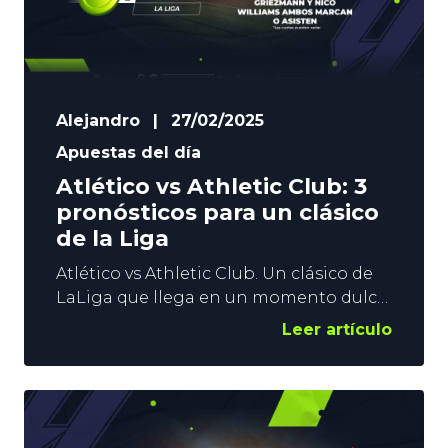
Alejandro
|
27/02/2025
Apuestas del día
Atlético vs Athletic Club: 3
pronósticos para un clásico
de la Liga
Atlético vs Athletic Club. Un clásico de
LaLiga que llega en un momento dulce
para ambos equipos. Se espera un
Leer artículo
partidazo en el Riyadh Air
Metropolitano, y hay mucho en juego.
Los colchoneros son claros aspirantes
al título, mientras que los de Valverde
luchan por apuntalar su plaza de