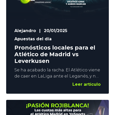
Alejandro
|
20/01/2025
Apuestas del día
Pronósticos locales para el
Atlético de Madrid vs
Leverkusen
Se ha acabado la racha. El Atlético viene
de caer en LaLiga ante el Leganés, y no
pudo conseguir su 16ª victoria
Leer artículo
consecutiva. Es momento de cambiar el
chip. La nueva Champions no permite
distracciones. Los colchoneros reciben
al Bayer de Xabi Alonso. El triunfo
aseguraría la Repesca, y pondría los