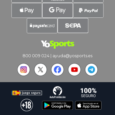
800 009 024
|
ayuda@yosports.es