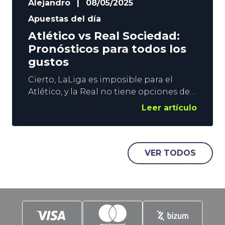
Alejandro
|
08/05/2025
Apuestas del día
Atlético vs Real Sociedad:
Pronósticos para todos los
gustos
Cierto, LaLiga es imposible para el
Atlético, y la Real no tiene opciones de
meterse en Champions. Sin embargo,
Leer artículo
hay mucho en juego en el
Metropolitano este sábado. Los de
Simeone deben terminar el
campeonato lo mejor posible para no
VER TODOS
empañar su temporada. Los
donostiarras, por su parte, luchan por
meterse en la Europa League.