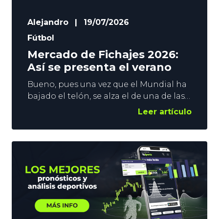
Alejandro
|
19/07/2026
Fútbol
Mercado de Fichajes 2026:
Así se presenta el verano
Bueno, pues una vez que el Mundial ha
bajado el telón, se alza el de una de las
representaciones fijas de cada verano.
Leer artículo
El Mercado de Fichajes 2026 toma el
protagonismos en el Planeta Fútbol.
Ojo, Real Madrid y Barcelona, por
ejemplo, ya han firmado jugadores,
pero aún queda mucha tela que cortar,
y mucho