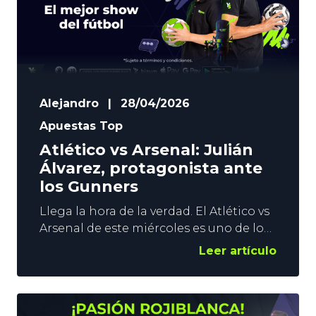
3 pronósticos
Alejandro
|
28/04/2026
Apuestas Top
Atlético vs Arsenal: Julián
Álvarez, protagonista ante
los Gunners
Llega la hora de la verdad. El Atlético vs
Arsenal de este miércoles es uno de los
grandes duelos de la temporada. El
Leer artículo
primer asalto de las semifinales de
Champions va a ser espectacular, y
YoSports quiere estar presente con un
Mercado Especial con color rojiblanco y