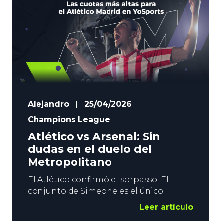
con un protagonista principal. Julián
Álvarez. Contenido: El
Alejandro
|
25/04/2026
Champions League
Atlético vs Arsenal: Sin
dudas en el duelo del
Metropolitano
El Atlético confirmó el sorpasso. El
conjunto de Simeone es el único
superviviente de LaLiga en las
Leer artículo
semifinales de Champions, y recibe este