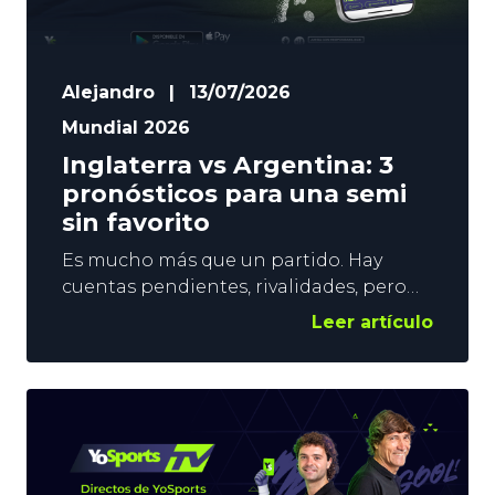
Alejandro
|
13/07/2026
Mundial 2026
Inglaterra vs Argentina: 3
pronósticos para una semi
sin favorito
Es mucho más que un partido. Hay
cuentas pendientes, rivalidades, pero
sobre todo, hay un billete para la Final
Leer artículo
del Mundial en juego. El Inglaterra vs
Argentina de este miércoles se
presenta como un encuentro igualado,
y con unas dosis de calidad y tensión
altísimas. En YoSports nos
mantenemos neutrales, pero os damos