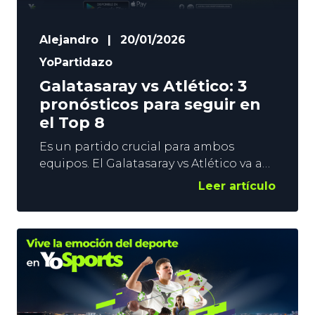
Alejandro
|
20/01/2026
YoPartidazo
Galatasaray vs Atlético: 3
pronósticos para seguir en
el Top 8
Es un partido crucial para ambos
equipos. El Galatasaray vs Atlético va a
aclarar mucho las cosas de cara a la
Leer artículo
última jornada de la Fase Liga. Los
turcos necesitan ganar para apuntalar
su puesto en la Repesca, mientras que
los rojiblancos asegurarían
virtualmente los Octavos si ganan en
Estambul. En YoSports os damos 3