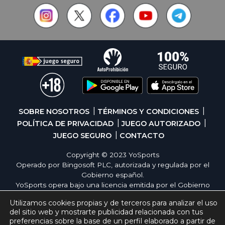
SOBRE NOSOTROS
TÉRMINOS Y CONDICIONES
POLÍTICA DE PRIVACIDAD
JUEGO AUTORIZADO
JUEGO SEGURO
CONTACTO
Copyright © 2023 YoSports
Operado por Bingosoft PLC, autorizada y regulada por el
Gobierno español.
YoSports opera bajo una licencia emitida por el Gobierno
de España, cumpliendo con todas las normativas de
Utilizamos cookies propias y de terceros para analizar el uso
seguridad y responsabilidad en los juegos online. El juego
del sitio web y mostrarte publicidad relacionada con tus
es una forma de entretenimiento cuya finalidad es ofrecer
preferencias sobre la base de un perfil elaborado a partir de