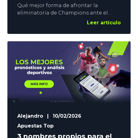
Qué mejor forma de afrontar la
eliminatoria de Champions ante el
Barça, que ganándole en LaLiga. El
Leer artículo
Atlético tiene una cita más que
importante ante los de Hansi Flick, y
esperamos ver la mejor versión de los
colchoneros en el Atlético vs Barcelona
de este sábado. Aún colea la goleada
copera, y podemos estar ante
Alejandro
|
10/02/2026
Apuestas Top
3 nombres propios para el