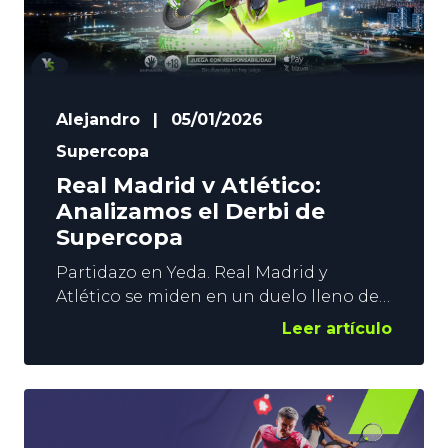
Alejandro
|
05/01/2026
Supercopa
Real Madrid v Atlético:
Analizamos el Derbi de
Supercopa
Partidazo en Yeda. Real Madrid y
Atlético se miden en un duelo lleno de
tensión, y que dejará al perdedor muy
Leer artículo
tocado. Todo puede ocurrir en el Derbi
de la Supercopa, y en YoSports os
damos 3 pronósticos poniendo el foco
en los goles y en 2 jugadores que
pueden marcar el partido. Gonzalo y