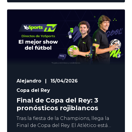
miércoles al Arsenal en un duelo que se
prevé espectacular. En YoSports nos
volcamos con los colchoneros, y no
tenemos dudas. Os damos 3
pronósticos rojiblancos para el Atlético
vs Arsenal. Contenido:
Alejandro
|
15/04/2026
Copa del Rey
Final de Copa del Rey: 3
pronósticos rojiblancos
Tras la fiesta de la Champions, llega la
Final de Copa del Rey. El Atlético está