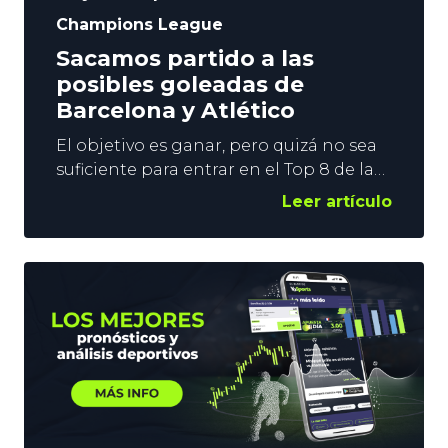
Champions League
Sacamos partido a las
posibles goleadas de
Barcelona y Atlético
El objetivo es ganar, pero quizá no sea
suficiente para entrar en el Top 8 de la
Champions. El camino a Budapest es
Leer artículo
complicado, y Barcelona y Atlético
tendrán que buscar la goleada este
miércoles si quieren multiplicar sus
opciones de meterse en Octavos de
Final. Los operadores de apuestas
deportivas coinciden en dar a