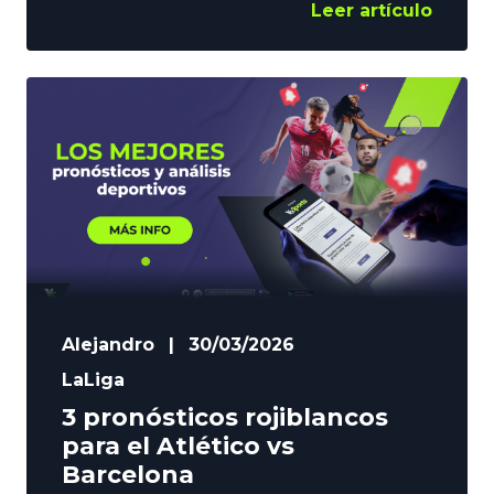
viviendo una semana espectacular, que
Leer artículo
puede coronar el sábado ante la Real
Sociedad. En YoSports nos ponemos la
camiseta rojiblanca para lanzar 3
pronósticos colchoneros para la Final.
Contenido: El Atlético gana en 90
minutos Comenzamos por el mercado
Alejandro
|
30/03/2026
LaLiga
3 pronósticos rojiblancos
para el Atlético vs
Barcelona