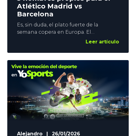
Atlético Madrid vs
Barcelona
Es, sin duda, el plato fuerte de la
semana copera en Europa. El
Metropolitano alberga este jueves el
Leer artículo
Atlético Madrid vs Barcelona, un duelo
plagado de estrellas, y en el que la
tensión y el espectáculo están
asegurados. Muchos son los llamados a
convertirse en los protagonistas del
duelo, pero en YoSports hemos puesto
el
Alejandro
|
26/01/2026