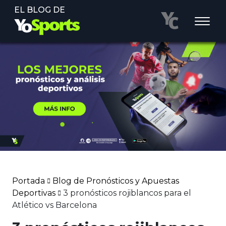
EL BLOG DE
Portada
Blog de Pronósticos y Apuestas
Deportivas
3 pronósticos rojiblancos para el
Atlético vs Barcelona