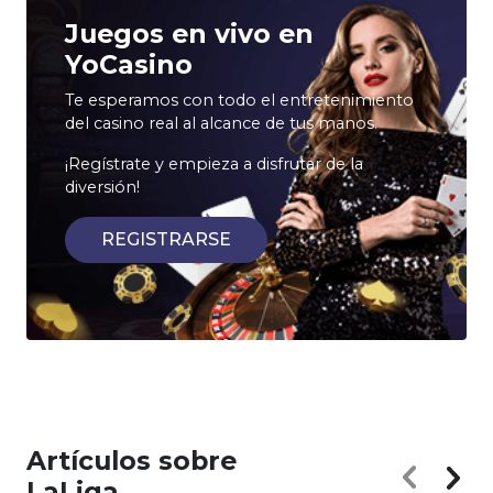
Juegos en vivo en
YoCasino
Te esperamos con todo el entretenimiento
del casino real al alcance de tus manos.
¡Regístrate y empieza a disfrutar de la
diversión!
REGISTRARSE
Artículos sobre
LaLiga