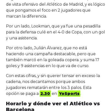
de vista ofensivo del Atlético de Madrid, y es lógico
que pongamos el foco en 2 jugadores que
marcan la diferencia.
Por un lado, Lookman, que ya fue una pesadilla
para la defensa culé en el 4-0 de Copa, con un gol
y una asistencia.
Por otro lado, Julián Álvarez, que no está
haciendo una campaña destacable, pero que
también marcó en la goleada copera. y suma 17
goles y 9 asistencias en lo que va de curso.
Con estas cifras, y sin querer tensar en exceso la
cadena, nos decantamos porque ambos
jugadores rematarán entre los 3 palos. Esta
opción se paga a
2.30
en
YoSports
.
Horario y dónde ver el Atlético vs
Barcelona