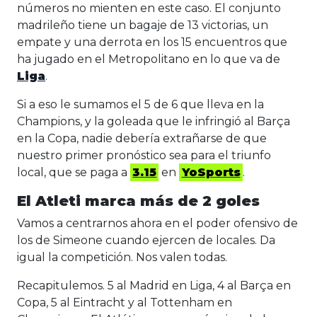
números no mienten en este caso. El conjunto
madrileño tiene un bagaje de 13 victorias, un
empate y una derrota en los 15 encuentros que
ha jugado en el Metropolitano en lo que va de
Liga
.
Si a eso le sumamos el 5 de 6 que lleva en la
Champions, y la goleada que le infringió al Barça
en la Copa, nadie debería extrañarse de que
nuestro primer pronóstico sea para el triunfo
local, que se paga a
3.15
en
YoSports
.
El Atleti marca más de 2 goles
Vamos a centrarnos ahora en el poder ofensivo de
los de Simeone cuando ejercen de locales. Da
igual la competición. Nos valen todas.
Recapitulemos. 5 al Madrid en Liga, 4 al Barça en
Copa, 5 al Eintracht y al Tottenham en