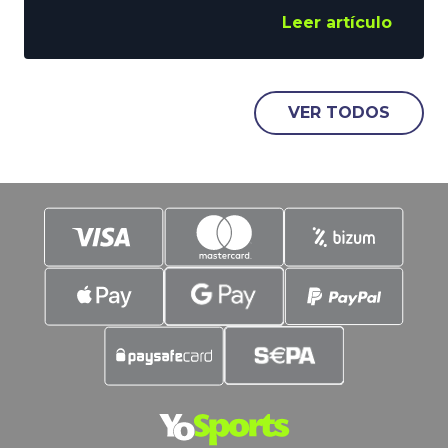
encuentros. El Alavés recibe al Getafe
Leer artículo
en el duelo que abre la campaña, y el
Sevilla hace lo propio con el Rayo para
cerrar el primer sábado del
campeonato. Ya sabéis que en YoSports
VER TODOS
nos gustan las combinadas, y