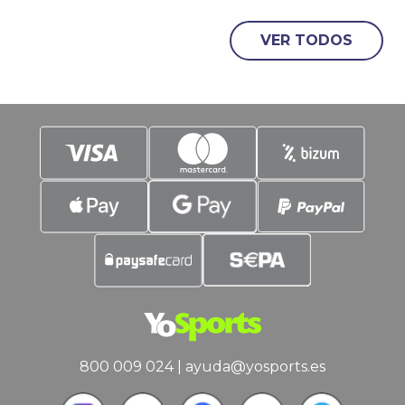
Verde, ha llegado. La Roja se mide a
VER TODOS
Argentina este domingo. La Campeona
de Europa, contra la Campeona de
América. La Finalissima que no se jugó,
pero que se jugará.
800 009 024
|
ayuda@yosports.es