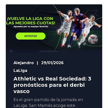
matagigantes oficial de la temporada,
el Albacete, que viene de dejar en la
cuneta al Celta y
Alejandro
|
29/01/2026
LaLiga
Athletic vs Real Sociedad: 3
pronósticos para el derbi
vasco
Es el gran partido de la jornada en
LaLiga. San Mamés acoge este