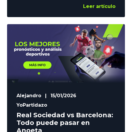
domingo el derbi vasco, en una
Leer artículo
temporada complicada para ambos
equipos. El Athletic vs Real Sociedad
cobra relevancia, y puede ser un punto
de inflexión para el que se lleve los 3
puntos. Esperamos espectáculo,
tensión e intensidad, y desde YoSports
lanzamos
Alejandro
|
15/01/2026
YoPartidazo
Real Sociedad vs Barcelona:
Todo puede pasar en
Anoeta