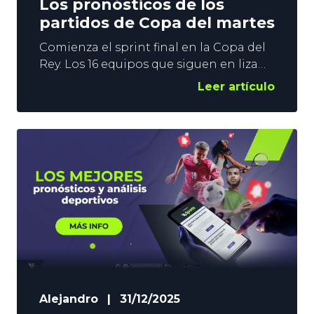
Los pronósticos de los
partidos de Copa del martes
Comienza el sprint final en la Copa del
Rey. Los 16 equipos que siguen en liza
en ‘Torneo del KO’ afrontan esta
Leer artículo
semana los duelos de Octavos, y nos
esperan 3 días de emociones fuertes. En
YoSports vamos a daros un pronóstico
para cada uno de los emparejamientos,
y empezamos con los 3 partidos de
Alejandro
|
31/12/2025