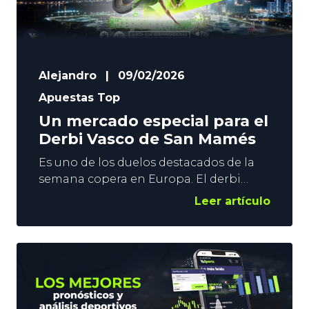
Alejandro
|
09/02/2026
Apuestas Top
Un mercado especial para el
Derbi Vasco de San Mamés
Es uno de los duelos destacados de la
semana copera en Europa. El derbi
vasco de San Mamés abre las
Leer artículo
semifinales de Copa con el duelo entre
el Athletic y la Real Sociedad.
Esperamos un partido muy igualado, y
con opciones para ambos equipos. El
derbi liguero disputado hace 10 días,
nos da una imagen