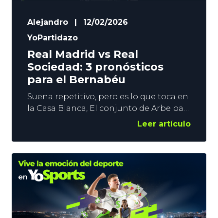
Alejandro
|
12/02/2026
YoPartidazo
Real Madrid vs Real
Sociedad: 3 pronósticos
para el Bernabéu
Suena repetitivo, pero es lo que toca en
la Casa Blanca, El conjunto de Arbeloa
va de examen en examen, y el Real
Leer artículo
Madrid vs Real Sociedad de este sábado,
no es diferente a los últimos duelos
ligueros en el Bernabéu. A falta de
fútbol, los resultados parecen estar
llegando, aunque la Real no se