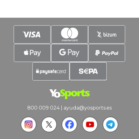
800 009 024
|
ayuda@yosports.es