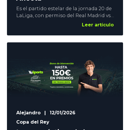
Es el partido estelar de la jornada 20 de
LaLiga, con permiso del Real Madrid vs
Levante y todo lo que puede ocurrir en
Leer artículo
el Bernabéu. El Barça visita Anoeta con
el objetivo de mantener su racha
victoriosa, y se mide a un rival que está
decepcionando, pero que llega con la
moral alta tras
Alejandro
|
12/01/2026
Copa del Rey