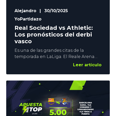
Alejandro
|
30/10/2025
YoPartidazo
Real Sociedad vs Athletic:
Los pronósticos del derbi
vasco
Es una de las grandes citas de la
temporada en LaLiga. El Reale Arena
alberga este sábado el primer derbi
Leer artículo
vasco de la temporada. Esperamos un
duelo parejo entre 2 equipos
construidos para atacar, y que tienen en
sus filas jugadores de gran nivel. En
YoSports queremos que los aficionados
a las apuestas deportivas saquen