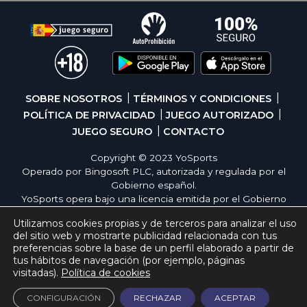
SOBRE NOSOTROS
TÉRMINOS Y CONDICIONES
POLÍTICA DE PRIVACIDAD
JUEGO AUTORIZADO
JUEGO SEGURO
CONTACTO
Copyright © 2023 YoSports
Operado por Bingosoft PLC, autorizada y regulada por el
Gobierno español.
YoSports opera bajo una licencia emitida por el Gobierno
de España, cumpliendo con todas las normativas de
Utilizamos cookies propias y de terceros para analizar el uso
seguridad y responsabilidad en los juegos online. El juego
del sitio web y mostrarte publicidad relacionada con tus
es una forma de entretenimiento cuya finalidad es ofrecer
preferencias sobre la base de un perfil elaborado a partir de
diversión y emoción a los jugadores en nuestra página
tus hábitos de navegación (por ejemplo, páginas
web. Juega con moderación siguiendo las pautas
visitadas).
Política de cookies
recomendadas para el juego responsable.
CONFIGURACIÓN
RECHAZAR
ACEPTAR