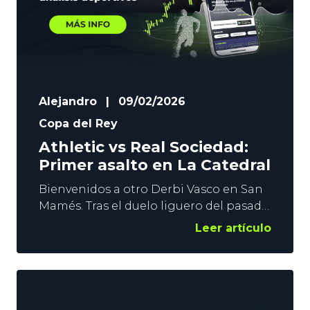
Alejandro
|
09/02/2026
Copa del Rey
Athletic vs Real Sociedad:
Primer asalto en La Catedral
Bienvenidos a otro Derbi Vasco en San
Mamés. Tras el duelo liguero del pasado
día 1, el Athletic vs Real Sociedad se
Leer artículo
postula como una de las grandes citas
de la semana copera en Europa. En
YoSports nos unimos a la fiesta del
Fútbol Vasco, y lanzamos 3 pronósticos
para el encuentro del miércoles en