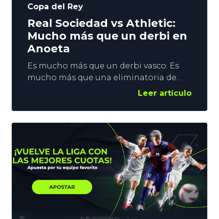
Copa del Rey
Real Sociedad vs Athletic:
Mucho más que un derbi en
Anoeta
Es mucho más que un derbi vasco. Es
mucho más que una eliminatoria de
Copa. Es la llave a la Final del torneo, y
Leer artículo
el billete a la Europa League. El Real
Sociedad vs Athletic de este miércoles
puede ser el partido más importante de
la temporada para ambos equipos, y en
YoSports os damos