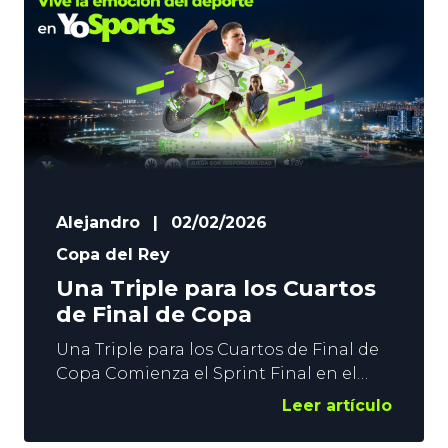
intentéis sacar el mejor partido de cada
uno de los 4 duelos del Torneo del KO.
Vamos
Alejandro
|
02/02/2026
Copa del Rey
Una Triple para los Cuartos
de Final de Copa
Una Triple para los Cuartos de Final de
Copa Comienza el Sprint Final en el
Torneo del KO. Esta semana se disputan
Leer artículo
los Cuartos de Final de Copa, con
presencia de 7 equipos de la Liga, y el