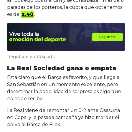
ambos equipos marcan y se contabilizan más de 6
paradas de los porteros, la cuota que obtenemos
es de
2.4
0
.
Regístrate en YoSports
La Real Sociedad gana o empata
Está claro que el Barça es favorito, y que llega a
San Sebastián en un momento excelente, pero
desestimar la posibilidad de sorpresa es algo que
no es de recibo.
La Real viene de remontar un 0-2 ante Osasuna
en Copa, y la pasada campaña ya hizo morder el
polvo al Barça de Flick.