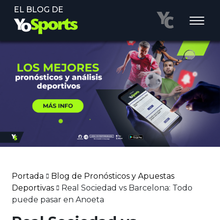
EL BLOG DE
Portada
Blog de Pronósticos y Apuestas
Deportivas
Real Sociedad vs Barcelona: Todo
puede pasar en Anoeta