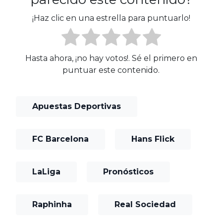
¡Haz clic en una estrella para puntuarlo!
Hasta ahora, ¡no hay votos!. Sé el primero en
puntuar este contenido.
Apuestas Deportivas
FC Barcelona
Hans Flick
LaLiga
Pronósticos
Raphinha
Real Sociedad