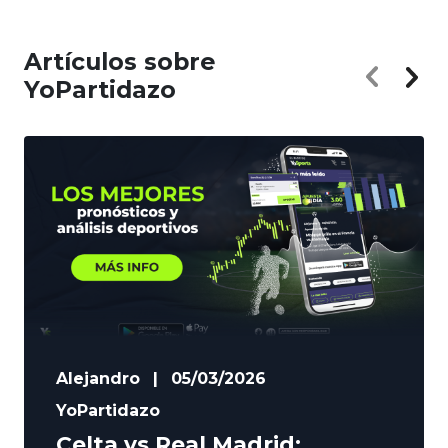
Artículos sobre
YoPartidazo
Alejandro
|
05/03/2026
YoPartidazo
Celta vs Real Madrid: