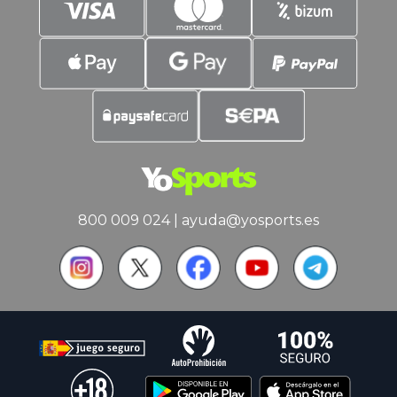
800 009 024
|
ayuda@yosports.es