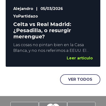
Alejandro
|
05/03/2026
YoPartidazo
Celta vs Real Madrid:
¿Pesadilla, o resurgir
merengue?
Las cosas no pintan bien en la Casa
Blanca, y no nos referimos a EEUU. El
Madrid encadena 2 derrotas
Leer artículo
consecutivas en LaLiga, y las
sensaciones no son buenas. El título
liguero es posible, pero la imagen del
equipo es pobre, y nadie sabe qué
VER TODOS
esperar de los de Arbeloa en el Celta vs
Real