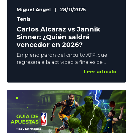
Miguel Angel
|
28/11/2025
Tenis
Carlos Alcaraz vs Jannik
Sinner: ¿Quién saldrá
vencedor en 2026?
En pleno parón del circuito ATP, que
regresará a la actividad a finales de
diciembre en Brisbane, YoSports ha
Leer artículo
lanzado un mercado a largo plazo
sobre la gran rivalidad de la actualidad
en el universo tenístico. Carlos Alcaraz
vs Jannik Sinner: ¿Cuál de los dos estará
por delante del otro en el ranking a
estas