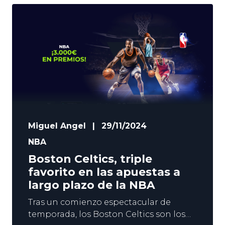
circuito WTA en 2025, para que hagas tu
apuesta deportiva a largo plazo en
YoSports. Sabalenka y Swiatek,
principales favoritas Aryna Sabalenka e
Iga Swiatek
Miguel Angel
|
29/11/2024
NBA
Boston Celtics, triple
favorito en las apuestas a
largo plazo de la NBA
Tras un comienzo espectacular de
temporada, los Boston Celtics son los