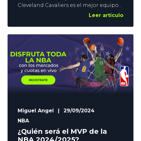
Cleveland Cavaliers es el mejor equipo
de la NBA con un balance de 5 victorias
Leer artículo
y 0 derrotas. Una racha que le ha
permitido, contra todo pronóstico,
colarse entre los favoritos a terminar la
temporada como líder de conferencia
según las cuotas de YoSports. ¿Cuál es
el techo de los
Miguel Angel
|
29/09/2024
NBA
¿Quién será el MVP de la
NBA 2024/2025?