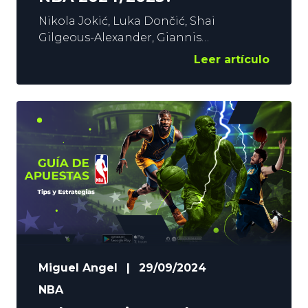
Nikola Jokić, Luka Dončić, Shai
Gilgeous-Alexander, Giannis
Antetokounmpo y Joel Embiid son, por
Leer artículo
ese orden, los favoritos para ganar a
final de temporada el premio MVP de la
NBA. Analizamos sus opciones según
las cuotas que ofrece YoSports.
Contenido: Nikola Jokić: El MVP quiere
prolongar su reinado El jugador serbio
se coronó MVP por tercera
Miguel Angel
|
29/09/2024
NBA