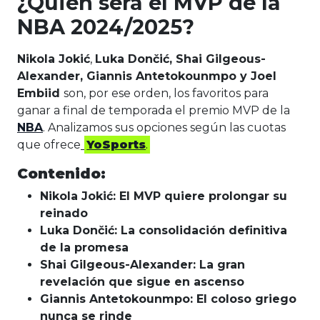
¿Quién será el MVP de la
NBA 2024/2025?
Nikola Jokić
,
Luka Dončić, Shai Gilgeous-
Alexander, Giannis Antetokounmpo y Joel
Embiid
son, por ese orden, los favoritos para
ganar a final de temporada el premio MVP de la
NBA
. Analizamos sus opciones según las cuotas
que ofrece
YoSports
.
Contenido:
Nikola Jokić: El MVP quiere prolongar su
reinado
Luka Dončić: La consolidación definitiva
de la promesa
Shai Gilgeous-Alexander: La gran
revelación que sigue en ascenso
Giannis Antetokounmpo: El coloso griego
nunca se rinde