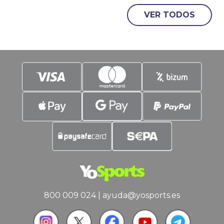
Antonio lo hace tras doblegar en una
eliminatoria a 7 partidos, a los (casi)
VER TODOS
invencibles Thunder. La emoción está
asegurada,
800 009 024
|
ayuda@yosports.es