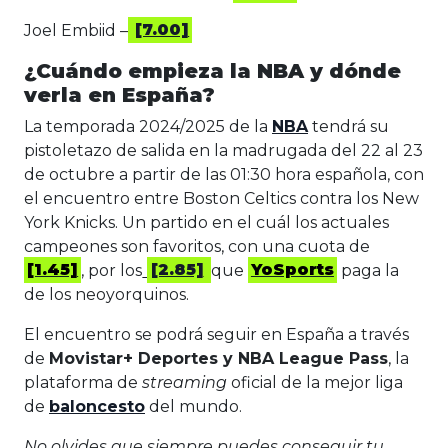
Joel Embiid –
[7.00]
¿Cuándo empieza la NBA y dónde
verla en España?
La temporada 2024/2025 de la
NBA
tendrá su
pistoletazo de salida en la madrugada del 22 al 23
de octubre a partir de las 01:30 hora española, con
el encuentro entre Boston Celtics contra los New
York Knicks. Un partido en el cuál los actuales
campeones son favoritos, con una cuota de
[1.45]
, por los
[2.85]
que
YoSports
paga la
de los neoyorquinos.
El encuentro se podrá seguir en España a través
de
Movistar+ Deportes y NBA League Pass
, la
plataforma de
streaming
oficial de la mejor liga
de
baloncesto
del mundo.
No olvides que siempre puedes conseguir tu