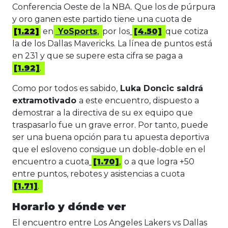
Conferencia Oeste de la NBA. Que los de púrpura
y oro ganen este partido tiene una cuota de
[1.22]
en
YoSports
,
por los
[4.50]
que cotiza
la de los Dallas Mavericks. La línea de puntos está
en 231 y que se supere esta cifra se paga a
[1.92]
.
Como por todos es sabido,
Luka Doncic saldrá
extramotivado
a este encuentro, dispuesto a
demostrar a la directiva de su ex equipo que
traspasarlo fue un grave error. Por tanto, puede
ser una buena opción para tu apuesta deportiva
que el esloveno consigue un doble-doble en el
encuentro a cuota
[1.70]
,
o a que logra +50
entre puntos, rebotes y asistencias a cuota
[1.71]
.
Horario y dónde ver
El encuentro entre Los Angeles Lakers vs Dallas