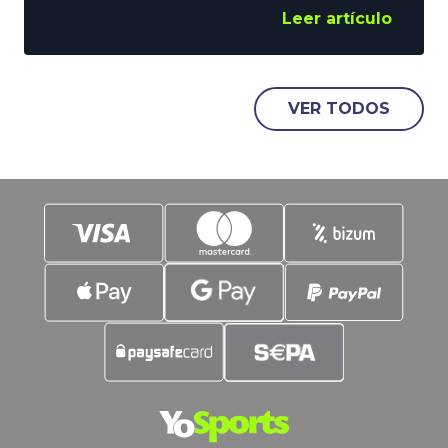
Final de la NBA. Los neoyorquinos
Leer artículo
vuelven a luchar por el Anillo tras 27
años, mientras que el conjunto de San
Antonio lo hace tras doblegar en una
eliminatoria a 7 partidos, a los (casi)
VER TODOS
invencibles Thunder. La emoción está
asegurada,