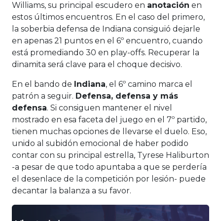
Williams, su principal escudero en
anotación
en
estos últimos encuentros. En el caso del primero,
la soberbia defensa de Indiana consiguió dejarle
en apenas 21 puntos en el 6º encuentro, cuando
está promediando 30 en play-offs. Recuperar la
dinamita será clave para el choque decisivo.
En el bando de
Indiana
, el 6º camino marca el
patrón a seguir.
Defensa, defensa y más
defensa
. Si consiguen mantener el nivel
mostrado en esa faceta del juego en el 7º partido,
tienen muchas opciones de llevarse el duelo. Eso,
unido al subidón emocional de haber podido
contar con su principal estrella, Tyrese Haliburton
-a pesar de que todo apuntaba a que se perdería
el desenlace de la competición por lesión- puede
decantar la balanza a su favor.