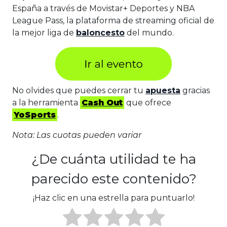
España a través de Movistar+ Deportes y NBA
League Pass, la plataforma de streaming oficial de
la mejor liga de
baloncesto
del mundo.
No olvides que puedes cerrar tu
apuesta
gracias
a la herramienta
Cash Out
que ofrece
YoSports
.
Nota: Las cuotas pueden variar
¿De cuánta utilidad te ha
parecido este contenido?
¡Haz clic en una estrella para puntuarlo!