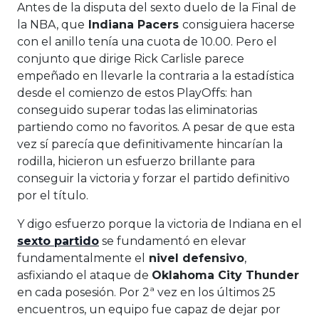
Antes de la disputa del sexto duelo de la Final de
la NBA, que
Indiana Pacers
consiguiera hacerse
con el anillo tenía una cuota de 10.00. Pero el
conjunto que dirige Rick Carlisle parece
empeñado en llevarle la contraria a la estadística
desde el comienzo de estos PlayOffs: han
conseguido superar todas las eliminatorias
partiendo como no favoritos. A pesar de que esta
vez sí parecía que definitivamente hincarían la
rodilla, hicieron un esfuerzo brillante para
conseguir la victoria y forzar el partido definitivo
por el título.
Y digo esfuerzo porque la victoria de Indiana en el
sexto partido
se fundamentó en elevar
fundamentalmente el
nivel defensivo
,
asfixiando el ataque de
Oklahoma City Thunder
en cada posesión. Por 2ª vez en los últimos 25
encuentros, un equipo fue capaz de dejar por