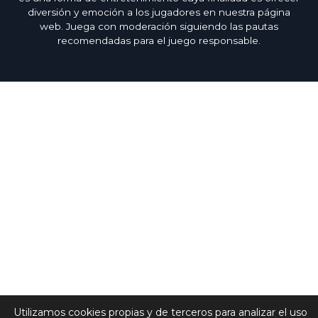
diversión y emoción a los jugadores en nuestra página
web. Juega con moderación siguiendo las pautas
recomendadas para el juego responsable.
Utilizamos cookies propias y de terceros para analizar el uso