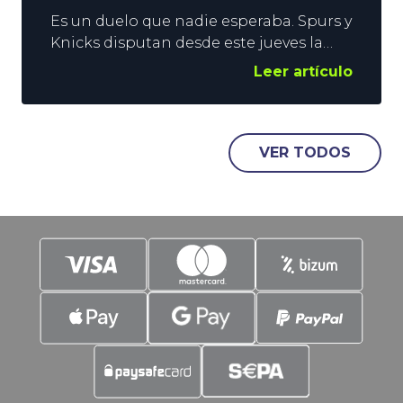
Es un duelo que nadie esperaba. Spurs y
Knicks disputan desde este jueves la
Final de la NBA. Los neoyorquinos
Leer artículo
vuelven a luchar por el Anillo tras 27
años, mientras que el conjunto de San
Antonio lo hace tras doblegar en una
eliminatoria a 7 partidos, a los (casi)
VER TODOS
invencibles Thunder. La emoción está
asegurada,