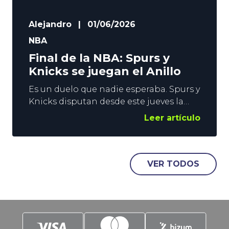
Alejandro
|
01/06/2026
NBA
Final de la NBA: Spurs y
Knicks se juegan el Anillo
Es un duelo que nadie esperaba. Spurs y
Knicks disputan desde este jueves la
Final de la NBA. Los neoyorquinos
Leer artículo
vuelven a luchar por el Anillo tras 27
años, mientras que el conjunto de San
Antonio lo hace tras doblegar en una
eliminatoria a 7 partidos, a los (casi)
VER TODOS
invencibles Thunder. La emoción está
asegurada,