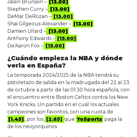
Jalen Brunson –
[13.00]
Stephen Curry –
[13.00]
DeMar DeRozan –
[13.00]
Shai Gilgeous-Alexander –
[13.00]
Damien Lillard –
[13.00]
Anthony Edwards –
[15.00]
De’Aaron Fox –
[15.00]
¿Cuándo empieza la NBA y dónde
verla en España?
La temporada 2024/2025 de la NBA tendrá su
pistoletazo de salida en la madrugada del 22 al 23
de octubre a partir de las 01:30 hora española, con
el encuentro entre Boston Celtics contra los New
York Knicks. Un partido en el cuál los actuales
campeones son favoritos, con una cuota de
[1.45]
, por los
[2.85]
que
YoSports
paga la
de los neoyorquinos.