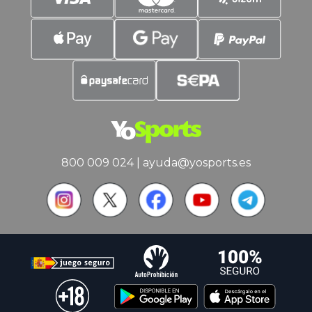
800 009 024
|
ayuda@yosports.es