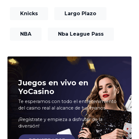
Knicks
Largo Plazo
NBA
Nba League Pass
Juegos en vivo en
YoCasino
Te esperamos con todo el entretenimiento
del casino real al alcance de tus manos.
¡Regístrate y empieza a disfrutar de la
diversión!