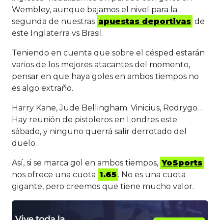
Wembley, aunque bajamos el nivel para la
segunda de nuestras
apuestas deportivas
de
este Inglaterra vs Brasil.
Teniendo en cuenta que sobre el césped estarán
varios de los mejores atacantes del momento,
pensar en que haya goles en ambos tiempos no
es algo extraño.
Harry Kane, Jude Bellingham. Vinicius, Rodrygo…
Hay reunión de pistoleros en Londres este
sábado, y ninguno querrá salir derrotado del
duelo.
Así, si se marca gol en ambos tiempos,
YoSports
nos ofrece una cuota
1.65
. No es una cuota
gigante, pero creemos que tiene mucho valor.