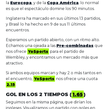
la
Eurocopa
, y de la
Copa América
. lo normal
es que el espectáculo domine los 90 minutos.
Inglaterra ha marcado en sus últimos 13 partidos,
y Brasil lo ha hecho en 9 de sus 11 últimos
encuentros.
Esperamos un partido abierto, con un ritmo alto.
Echamos una ojeada a las
Pre-combinadas
que
nos ofrece
YoSports
para el partido de
Wembley, y encontramos un mercado más que
atractivo.
Si ambos equipos marcan y hay 2 o más tantos en
el encuentro,
YoSports
nos ofrece una cuota
2.15
.
GOL EN LOS 2 TIEMPOS (
1.65
)
Seguimos en la misma página, que dirían los
ingleses. Visualizamos un partido con goles en