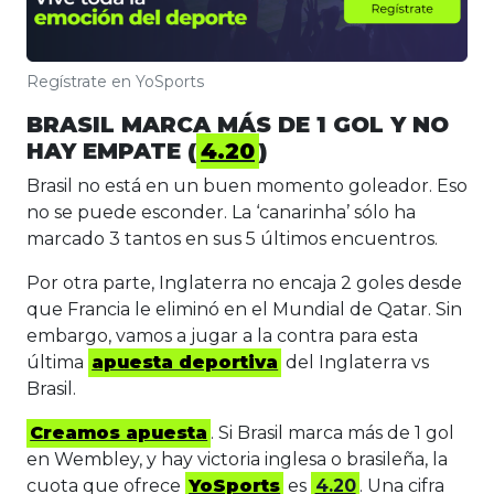
Regístrate en YoSports
BRASIL MARCA MÁS DE 1 GOL Y NO
HAY EMPATE (
4.20
)
Brasil no está en un buen momento goleador. Eso
no se puede esconder. La ‘canarinha’ sólo ha
marcado 3 tantos en sus 5 últimos encuentros.
Por otra parte, Inglaterra no encaja 2 goles desde
que Francia le eliminó en el Mundial de Qatar. Sin
embargo, vamos a jugar a la contra para esta
última
apuesta deportiva
del Inglaterra vs
Brasil.
Creamos apuesta
. Si Brasil marca más de 1 gol
en Wembley, y hay victoria inglesa o brasileña, la
cuota que ofrece
YoSports
es
4.20
. Una cifra