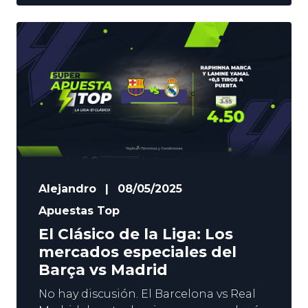
de LaLiga. La rivalidad entre ambos
equipos es máxima, y nos espera un
encuentro vibrante en el Bernabéu este
sábado. Estamos ante un choque que
puede dar más juego
Alejandro
|
08/05/2025
Apuestas Top
El Clásico de la Liga: Los
mercados especiales del
Barça vs Madrid
No hay discusión. El Barcelona vs Real