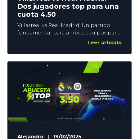
Dos jugadores top para una
cuota 4.50
Villarreal vs Real Madrid. Un partido
fundamental para ambos equipos para
lograr sus objetivos en LaLiga. Los
Leer artículo
locales buscan una plaza de
Champions, y los visitantes, mantener
intactas sus opciones al título. Se prevé
tensión, espectáculo, y goles. YoSports
quiere unirse a la fiesta con una
Apuesta Top que alcanza la cuota 4.50
poniendo el
Alejandro
|
19/02/2025