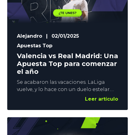
Alejandro
|
02/01/2025
Apuestas Top
Valencia vs Real Madrid: Una
Apuesta Top para comenzar
el año
Se acabaron las vacaciones. LaLiga
vuelve, y lo hace con un duelo estelar.
No miremos la clasificación. Un Valencia
Leer artículo
vs Real Madrid es siempre un partido en
la cumbre. Da igual el momento de
forma de uno u otro equipo, o la
diferencia de potencial. Mestalla será
una olla a presión, y es partido perfecto