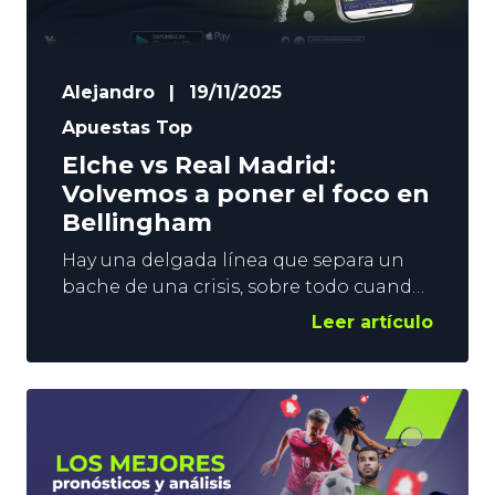
Alejandro
|
19/11/2025
Apuestas Top
Elche vs Real Madrid:
Volvemos a poner el foco en
Bellingham
Hay una delgada línea que separa un
bache de una crisis, sobre todo cuando
del Real Madrid hablamos. Los de Xabi
Leer artículo
Alonso llevan 2 partidos sin ganar.
Derrota en Liverpool en Champions, y
empate en Vallecas en LaLiga. Este
domingo se examinarán en el Martínez
Valero ante un Elche que está haciendo
un fútbol más