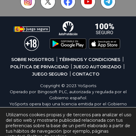
SOBRE NOSOTROS
TÉRMINOS Y CONDICIONES
POLÍTICA DE PRIVACIDAD
JUEGO AUTORIZADO
JUEGO SEGURO
CONTACTO
Copyright © 2023 YoSports
Operado por Bingosoft PLC, autorizada y regulada por el
Gobierno español.
YoSports opera bajo una licencia emitida por el Gobierno
de España, cumpliendo con todas las normativas de
Utilizamos cookies propias y de terceros para analizar el uso
seguridad y responsabilidad en los juegos online. El juego
del sitio web y mostrarte publicidad relacionada con tus
es una forma de entretenimiento cuya finalidad es ofrecer
preferencias sobre la base de un perfil elaborado a partir de
diversión y emoción a los jugadores en nuestra página
tus hábitos de navegación (por ejemplo, páginas
web. Juega con moderación siguiendo las pautas