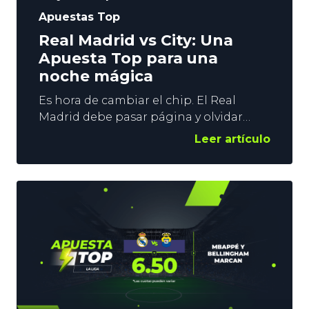
Apuestas Top
Real Madrid vs City: Una
Apuesta Top para una
noche mágica
Es hora de cambiar el chip. El Real
Madrid debe pasar página y olvidar
LaLiga para centrarse en la Repesca de
Leer artículo
la Champions. El pase a los Octavos de
Final está en juego. YoSports apuesta
por una noche mágica en el Bernabéu,
y su Super Apuesta Top lo corrobora.
Ofrece una cuota 4.00 por el