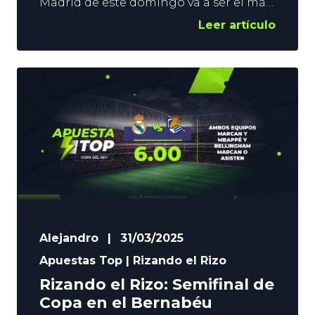
Madrid de este domingo va a ser el más
decisivo de las últimas temporadas de
Leer artículo
Liga. Un triunfo, o incluso un empate
local, dejaría al Barça a las puertas del
campeonato. Y una victoria merengue
pondría al vigente campeón a un
pinchazo culé de revalidar el título en
Alejandro
|
31/03/2025
Apuestas Top
|
Rizando el Rizo
Rizando el Rizo: Semifinal de
Copa en el Bernabéu