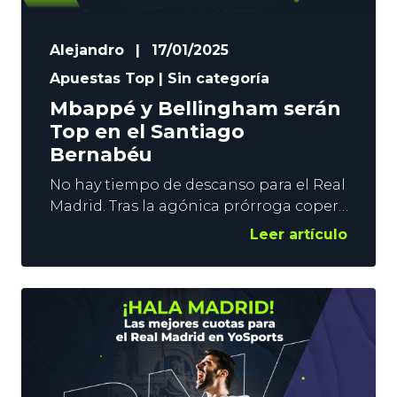
Alejandro
|
17/01/2025
Apuestas Top
|
Sin categoría
Mbappé y Bellingham serán
Top en el Santiago
Bernabéu
No hay tiempo de descanso para el Real
Madrid. Tras la agónica prórroga copera
del jueves, llega la UD Las Palmas en
Leer artículo
LaLiga. Un nuevo examen en un
Santiago Bernabéu que ya dio un toque
de atención a su equipo y a su
entrenador. No lo decimos nosotros. Lo
reconoció el mismo Carlo Ancelotti. La