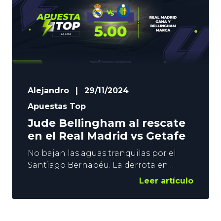
Alejandro
|
29/11/2024
Apuestas Top
Jude Bellingham al rescate
en el Real Madrid vs Getafe
No bajan las aguas tranquilas por el
Santiago Bernabéu. La derrota en
Champions League ha vuelto a generar
Leer artículo
dudas. Y el penalti fallado por Mbappé
pone el foco en el mal momento del
francés. LaLiga puede ser un respiro