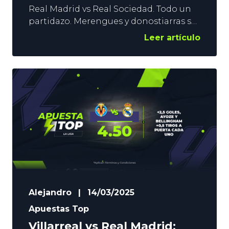
Real Madrid vs Real Sociedad. Todo un
partidazo. Merengues y donostiarras se
ven las caras con la clasificación para la
Leer artículo
Final del 26 de abril en juego. Los de
Ancelotti llegan al duelo con un gol de
ventaja, pero la eliminatoria no está, ni
mucho menos, resuelta. Xabier, nuestro
experto de cabecera, analiza la
Semifinal
Alejandro
|
14/03/2025
Apuestas Top
Villarreal vs Real Madrid: