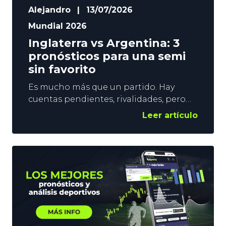
Alejandro
|
13/07/2026
Mundial 2026
Inglaterra vs Argentina: 3
pronósticos para una semi
sin favorito
Es mucho más que un partido. Hay
cuentas pendientes, rivalidades, pero
sobre todo, hay un billete para la Final
Leer artículo
del Mundial en juego. El Inglaterra vs
Argentina de este miércoles se
presenta como un encuentro igualado,
y con unas dosis de calidad y tensión
altísimas. En YoSports nos
mantenemos neutrales, pero os damos
3 pronósticos