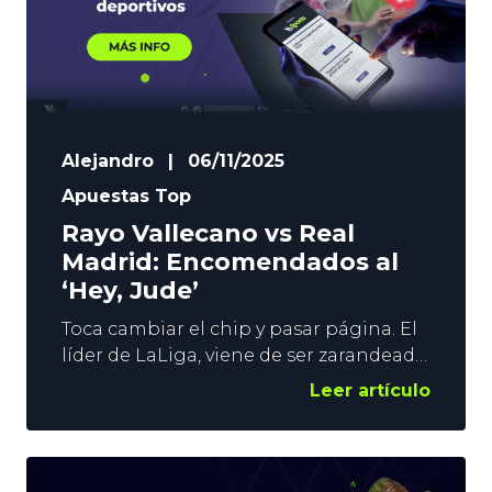
Alejandro
|
06/11/2025
Apuestas Top
Rayo Vallecano vs Real
Madrid: Encomendados al
‘Hey, Jude’
Toca cambiar el chip y pasar página. El
líder de LaLiga, viene de ser zarandeado
en Liverpool en Champions, y visita
Leer artículo
Vallecas en uno de los grandes duelos
de la jornada. El pasado fin de semana
dimos en el clavo con la Top del Real
Madrid vs Valencia. Este domingo