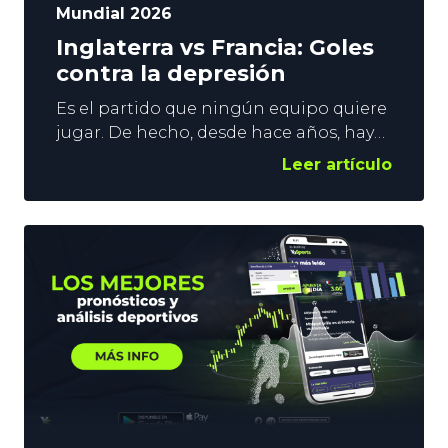
Mundial 2026
Inglaterra vs Francia: Goles
contra la depresión
Es el partido que ningún equipo quiere
jugar. De hecho, desde hace años, hay
voces que abogan por su desaparición.
Leer artículo
Hablamos, claro está, de la Final de
Consolación. Sin embargo, sigue
vigente y, no nos confundamos, estos
duelos suelen dejar espectáculo, y
goles. Es justo en estos parámetros en
los que vamos a poner el