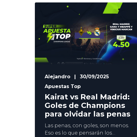
Bernabéu. La clasificación para
Octavos está en juego, ya que el
vencedor multiplicará sus
opciones de acabar la Fase Liga
en el Top 8. En YoSports lanzamos
3 pronósticos
Alejandro
|
30/09/2025
Apuestas Top
Kairat vs Real Madrid:
Goles de Champions
para olvidar las penas
Las penas, con goles, son menos.
Eso es lo que pensarán los