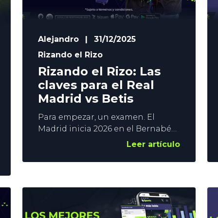
Alejandro
|
31/12/2025
Rizando el Rizo
Rizando el Rizo: Las
claves para el Real
Madrid vs Betis
Para empezar, un examen. El
Madrid inicia 2026 en el Bernabéu
recibiendo al único visitante
Leer artículo
invicto de LaLiga. Los de Xabi
Alonso tendrán que mejorar
mucho respecto a lo ofrecido ante
el Sevilla si quieren sacar los 3
puntos ante un rival que está
haciendo una primera mitad de