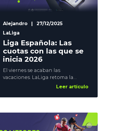
Alejandro
|
27/12/2025
LaLiga
Liga Española: Las
cuotas con las que se
inicia 2026
El viernes se acaban las
vacaciones. LaLiga retoma la
competición, y antes de que el
Leer artículo
balón vuelva a rodar, bueno es que
repasemos cómo están las cosas
en la Liga Española. En YoSports
repasamos las cuotas a los
distintos mercados ligueros de
cara al 2026. Contenido: ¿Una Liga