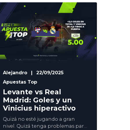
de los duelos más destacados del
fin de semana. El derbi del
Coliseum será la antesala del
Clásico, y Vinicius puede ser el que
decida el partido para
Alejandro
|
22/09/2025
Apuestas Top
Levante vs Real
Madrid: Goles y un
Vinicius hiperactivo
Quizá no esté jugando a gran
nivel. Quizá tenga problemas para