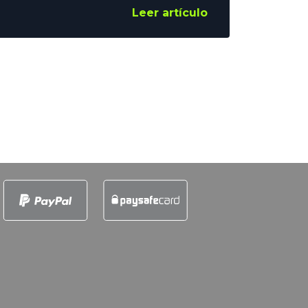
mantener el nivel físico durante
Leer artículo
los 90 minutos. Quizá Vinicius esté
enfadado. Quizá, quizá quizá. Pero
lo único real es que los de Xabi
Alonso han ganado los 5 partidos
que han disputado en LaLiga, y
que quieren mantener el pleno
este martes. Prevemos