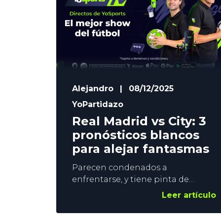
perdona en el Real Madrid vs
Levante. El
Alejandro
|
08/12/2025
YoPartidazo
Real Madrid vs City: 3
pronósticos blancos
para alejar fantasmas
Parecen condenados a
enfrentarse, y tiene pinta de
convertirse en el nuevo derbi de
Leer artículo
Europa. Real Madrid y Manchester
City se miden este miércoles en el