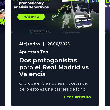
temporada notable. En YoSports
analizamos el
Alejandro
|
28/10/2025
Apuestas Top
Dos protagonistas
para el Real Madrid vs
Valencia
Ojo, que el Clásico es importante,
pero esto es una carrera de fondo.
El Real Madrid vuelve a jugar como
Leer artículo
local en LaLiga, y debe dejar de
lado la euforia tras el 2-1 del Barça.