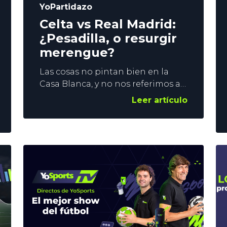
YoPartidazo
Celta vs Real Madrid:
¿Pesadilla, o resurgir
merengue?
Las cosas no pintan bien en la
Casa Blanca, y no nos referimos a
EEUU. El Madrid encadena 2
Leer artículo
derrotas consecutivas en LaLiga, y
las sensaciones no son buenas. El
título liguero es posible, pero la
imagen del equipo es pobre, y
nadie sabe qué esperar de los de
Arbeloa en el Celta vs Real