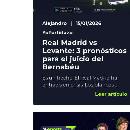
Alejandro
|
15/01/2026
YoPartidazo
Real Madrid vs
Levante: 3 pronósticos
para el juicio del
Bernabéu
Es un hecho. El Real Madrid ha
entrado en crisis. Los blancos
están cayendo en barrena en este
Leer artículo
inicio de año, y el debut de
Arbeloa no pudo ser peor.
Eliminado de la Copa, el equipo
afronta este sábado un juicio
sumarísimo ante un jurado que no