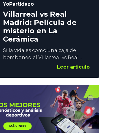
YoPartidazo
Villarreal vs Real
Madrid: Película de
misterio en La
Cerámica
Si la vida es como una caja de
bombones, el Villarreal vs Real
Madrid de este sábado es como
Leer artículo
una chocolatería entera. Nadie
sabe lo que puede ocurrir en La
Cerámica. ¿Recuperarán los
locales su nivel en casa tras el
varapalo de la Champions?
¿Mantendrá el Madrid la
intensidad y el juego realizado
ante el