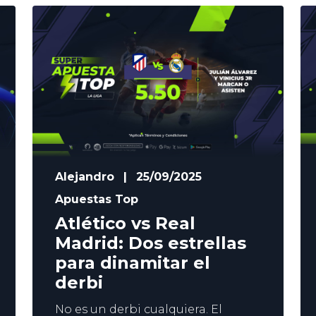
Y tampoco conviene que tenga la
mente en Anfield. El Real Madrid vs
Valencia puede ser un partido
trampa, aunque
Alejandro
|
25/09/2025
Apuestas Top
Atlético vs Real
Madrid: Dos estrellas
para dinamitar el
derbi
No es un derbi cualquiera. El