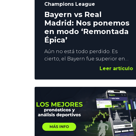
Champions League
Bayern vs Real
Madrid: Nos ponemos
en modo ‘Remontada
Épica’
Aún no está todo perdido. Es
cierto, el Bayern fue superior en
muchas fases del partido en el
Leer artículo
Bernabéu, pero no remató la
faena. De hecho, Neuer fue
determinante con sus paradas en
el segundo tiempo. En YoSports
nos ponemos en modo
remontada de Champions, y os
damos 3 pronósticos con un
denominador común. La