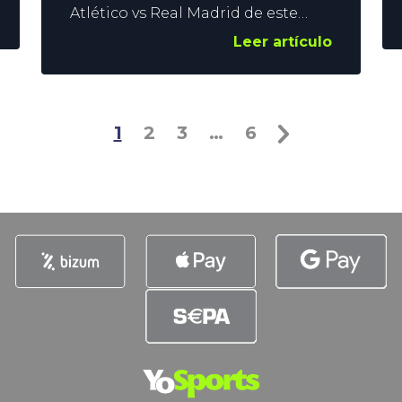
Atlético vs Real Madrid de este
sábado puede ser casi definitivo
Leer artículo
para los rojiblancos, que podrían
quedar descolgados en la lucha
por el título en LaLiga. El Real
adas
Madrid, por su parte, llega al
1
2
3
…
6
partido con un pleno de victorias,
y vencer en el Metropolitano sería
la prueba definitiva