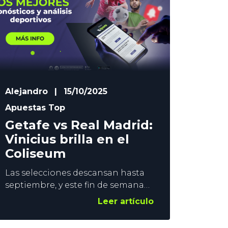
de dos? Los operadores de
apuestas deportivas
Alejandro
|
15/10/2025
Apuestas Top
Getafe vs Real Madrid:
Vinicius brilla en el
Coliseum
Las selecciones descansan hasta
septiembre, y este fin de semana
vuelve LaLiga. Retomamos el
Leer artículo
pulso a la Primera División, y lo
hacemos poniendo el foco en uno