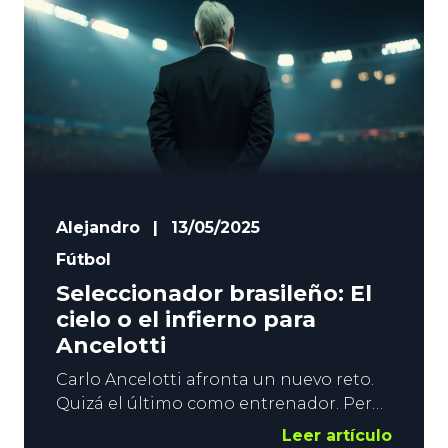
lo conseguido en LaLiga o en la
Champions. Entrenar a la ‘Canarinha’
es empezar de cero.
Alejandro
|
13/05/2025
Fútbol
Seleccionador brasileño: El
cielo o el infierno para
Ancelotti
Carlo Ancelotti afronta un nuevo reto.
Quizá el último como entrenador. Pero
el más complicado. El italiano es el
Leer artículo