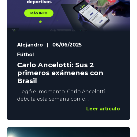
Alejandro
|
06/06/2025
Fútbol
Carlo Ancelotti: Sus 2
primeros exámenes con
Brasil
Llegó el momento. Carlo Ancelotti
debuta esta semana como
seleccionador brasileño. Tras un
Leer artículo
espectacular paso por el Real Madrid, el
italiano afronta una dura prueba. Quizá
la más dura para un entrenador.
Hacerse cargo de Brasil. De nada servirá