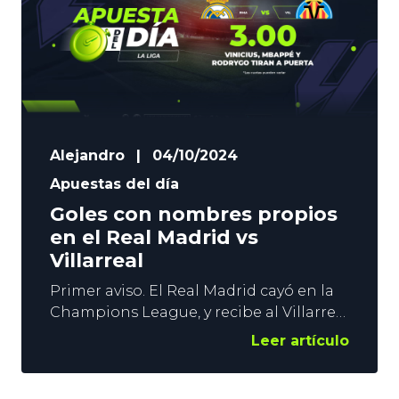
un partido con más de 2 goles, y le
Alejandro
|
04/10/2024
Apuestas del día
Goles con nombres propios
en el Real Madrid vs
Villarreal
Primer aviso. El Real Madrid cayó en la
Champions League, y recibe al Villarreal
en La Liga. No termina de arrancar el
Leer artículo
conjunto de Ancelotti, y el Bernabéu no
es un estadio paciente. No nos
decantamos por ninguno, pero en