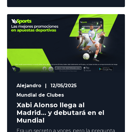
nuevo seleccionador brasileño. Deja el
Madrid por la Canarinha, y LaLiga y la
Champions, por el Mundial. Carletto
debutará en junio en su nuevo puesto.
Xabi Alonso dirigirá ya a los blancos en
el Mundial de
Alejandro
|
12/05/2025
Mundial de Clubes
Xabi Alonso llega al
Madrid… y debutará en el
Mundial
Era un secreto a voces, pero la pregunta