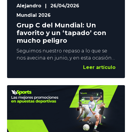
Alejandro
|
26/04/2026
Mundial 2026
Grup C del Mundial: Un
favorito y un ‘tapado’ con
mucho peligro
Seguimos nuestro repaso a lo que se
nos avecina en junio, y en esta ocasión
ponemos el foco en el Grupo C del
Leer artículo
Mundial. Tras analizar el A y el B,
seguimos nuestra ruta para
encontrarnos con el primer gran
favorito al título. Brasil. En YoSports
analizamos un cuarteto en el que,
además de la