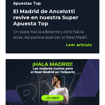
Apuestas Top
El Madrid de Ancelotti
revive en nuestra Super
Apuesta Top
Un paso hacia adelante y otro hacia
atrás. Así parece avanzar el Real Madrid
esta temporada. Cuando mejor pintaba
Leer artículo
para los blancos, llegó la goleada del
Barça en la Supercopa. Ahora, antes de
retomar LaLiga, recibe al Celta en Copa
del Rey. ¿Revivirá el Madrid de
Ancelotti? La Super Apuesta Top de
YoSports nos ofrece