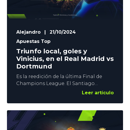
Alejandro
|
21/10/2024
Apuestas Top
Triunfo local, goles y
Vinicius, en el Real Madrid vs
Dortmund
Es la reedición de la última Final de
Champions League. El Santiago
Bernabéu alberga este martes el Real
Leer artículo
Madrid vs Dortmund de la tercera
jornada. Un partido de este nivel pide
una Super Apuesta Top. En YoSports
somos conscientes de ello.
Combinamos el triunfo merengue en