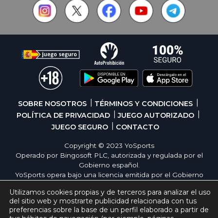
SOBRE NOSOTROS
TÉRMINOS Y CONDICIONES
POLÍTICA DE PRIVACIDAD
JUEGO AUTORIZADO
JUEGO SEGURO
CONTACTO
Copyright © 2023 YoSports
Operado por Bingosoft PLC, autorizada y regulada por el
Gobierno español.
YoSports opera bajo una licencia emitida por el Gobierno
de España, cumpliendo con todas las normativas de
Utilizamos cookies propias y de terceros para analizar el uso
seguridad y responsabilidad en los juegos online. El juego
del sitio web y mostrarte publicidad relacionada con tus
es una forma de entretenimiento cuya finalidad es ofrecer
preferencias sobre la base de un perfil elaborado a partir de
diversión y emoción a los jugadores en nuestra página