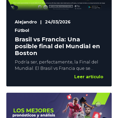
Alejandro
|
24/03/2026
Fútbol
Brasil vs Francia: Una
posible final del Mundial en
Boston
Podría ser, perfectamente, la Final del
Mundial. El Brasil vs Francia que se
disputa este jueves es uno de los
Leer artículo
grandes amistosos que protagonizan la
semana de selecciones. En YoSports os
damos 3 pronósticos para que saques el
mejor partido al duelo de Boston.
Contenido: Brasil gana el partido Está
claro que Brasil no ha