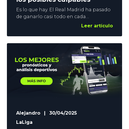
Es lo que hay. El Real Madrid ha pasado
de ganarlo casi todo en cada
temporada, a realizar una campaña
Leer artículo
decepcionante. Los de Ancelotti han
rendido muy por debajo de lo que se
esperaba. Sólo han conseguido ganar
la Supercopa de Europa y la
Intercontinental. No es suficiente para
un club que aspiraba al ‘septete’
Alejandro
|
30/04/2025
LaLiga