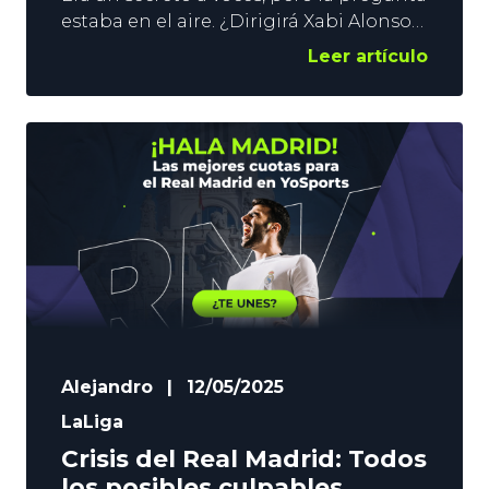
estaba en el aire. ¿Dirigirá Xabi Alonso
al Real Madrid en el Mundial de Clubes?
Leer artículo
La respuesta es sí. El técnico tolosarra
se incorporará al club blanco tras el
final de LaLiga, y debutará en el
banquillo merengue el 18 de junio ante
el Al Hilal. En
Alejandro
|
12/05/2025
LaLiga
Crisis del Real Madrid: Todos
los posibles culpables