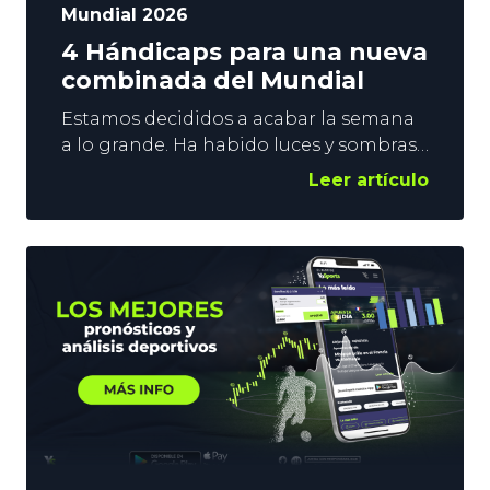
Mundial 2026
4 Hándicaps para una nueva
combinada del Mundial
Estamos decididos a acabar la semana
a lo grande. Ha habido luces y sombras
en nuestros pronósticos hasta el
Leer artículo
momento, aunque la cuota 8.25 que
conseguimos en la combinada del
Mundial en la cuarta jornada fue
espectacular. Los goles de Mbappé y de
Messi de este martes tampoco son para
obviarlos. En cualquier caso, nos