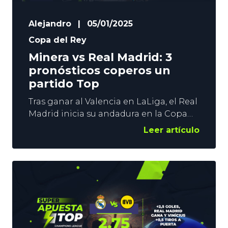
Alejandro
|
05/01/2025
Copa del Rey
Minera vs Real Madrid: 3
pronósticos coperos un
partido Top
Tras ganar al Valencia en LaLiga, el Real
Madrid inicia su andadura en la Copa
del Rey. Los de Ancelotti viajan al
Leer artículo
Municipal de Cartagonova para
medirse al Minera. La superioridad
merengue no se pone en duda, pero los
excesos de confianza se pagan muy
caros en este torneo. En YoSports os
damos 3 pronósticos