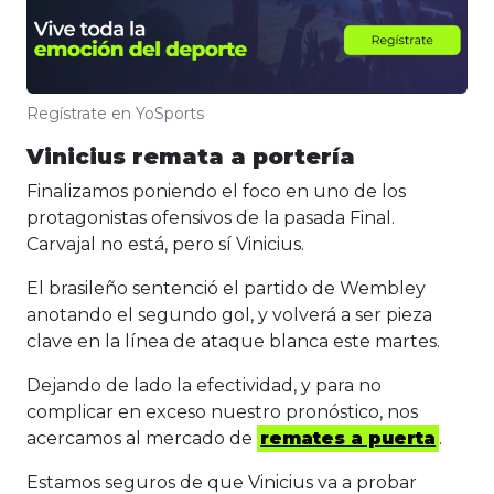
Regístrate en YoSports
Vinicius remata a portería
Finalizamos poniendo el foco en uno de los
protagonistas ofensivos de la pasada Final.
Carvajal no está, pero sí Vinicius.
El brasileño sentenció el partido de Wembley
anotando el segundo gol, y volverá a ser pieza
clave en la línea de ataque blanca este martes.
Dejando de lado la efectividad, y para no
complicar en exceso nuestro pronóstico, nos
acercamos al mercado de
remates a puerta
.
Estamos seguros de que Vinicius va a probar