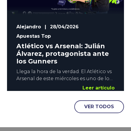
Alejandro
|
28/04/2026
Apuestas Top
Atlético vs Arsenal: Julián
Álvarez, protagonista ante
los Gunners
Llega la hora de la verdad. El Atlético vs
Arsenal de este miércoles es uno de los
grandes duelos de la temporada. El
Leer artículo
primer asalto de las semifinales de
Champions va a ser espectacular, y
VER TODOS
YoSports quiere estar presente con un
Mercado Especial con color rojiblanco y
con un protagonista principal. Julián
Álvarez. Contenido: El