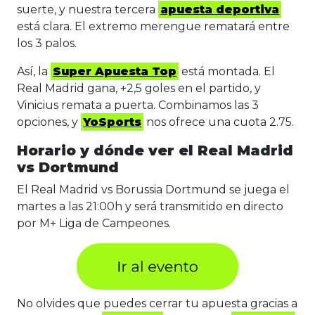
suerte, y nuestra tercera
apuesta deportiva
está clara. El extremo merengue rematará entre
los 3 palos.
Así, la
Super Apuesta Top
está montada. El
Real Madrid gana, +2,5 goles en el partido, y
Vinicius remata a puerta. Combinamos las 3
opciones, y
YoSports
nos ofrece una cuota 2.75.
Horario y dónde ver el Real Madrid
vs Dortmund
El Real Madrid vs Borussia Dortmund se juega el
martes a las 21:00h y será transmitido en directo
por M+ Liga de Campeones.
No olvides que puedes cerrar tu apuesta gracias a