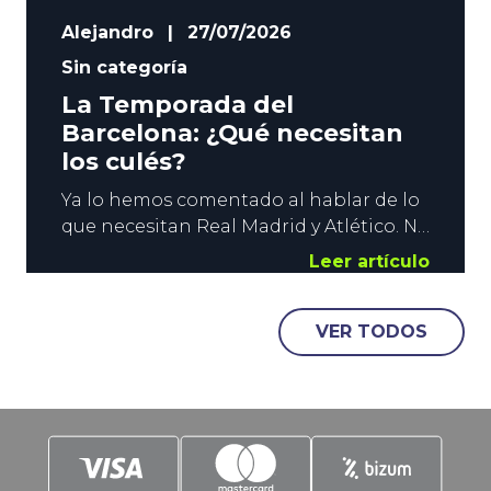
Alejandro
|
27/07/2026
Sin categoría
La Temporada del
Barcelona: ¿Qué necesitan
los culés?
Ya lo hemos comentado al hablar de lo
que necesitan Real Madrid y Atlético. No
tenemos información privilegiada, pero
Leer artículo
sí alcanzamos a intuir lo que pueden
necesitar para el nuevo curso. Y lo
VER TODOS
mismo ocurre con el vigente campeón.
La temporada del Barcelona va a ser
muy exigente, y en YoSports nos
aventuramos con lo