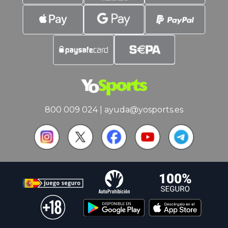
800 009 024
|
ayuda@yosports.es