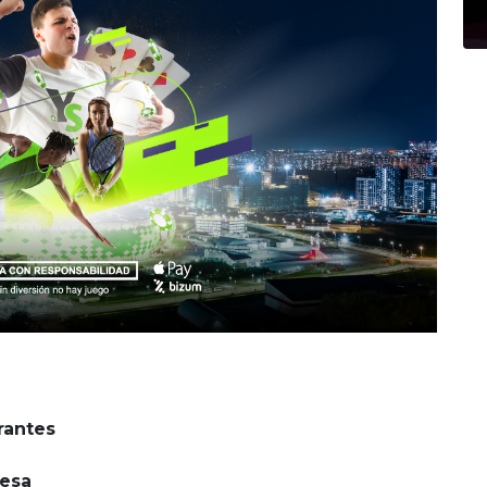
rantes
resa