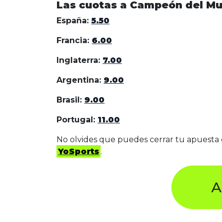
Las cuotas a Campeón del Mu
España:
5.50
Francia:
6.00
Inglaterra:
7.00
Argentina:
9.00
Brasil:
9.00
Portugal:
11.00
No olvides que puedes cerrar tu apuesta 
YoSports
.