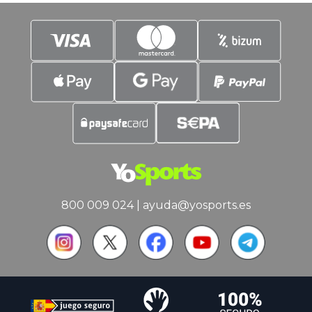
800 009 024
|
ayuda@yosports.es