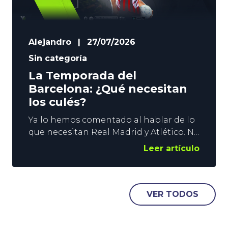
Alejandro
|
27/07/2026
Sin categoría
La Temporada del
Barcelona: ¿Qué necesitan
los culés?
Ya lo hemos comentado al hablar de lo
que necesitan Real Madrid y Atlético. No
tenemos información privilegiada, pero
Leer artículo
sí alcanzamos a intuir lo que pueden
necesitar para el nuevo curso. Y lo
mismo ocurre con el vigente campeón.
La temporada del Barcelona va a ser
VER TODOS
muy exigente, y en YoSports nos
aventuramos con lo