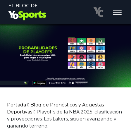
EL BLOG DE
Portada
Blog de Pronósticos y Apuestas
Deportivas
Playoffs de la NBA 2025, clasificación
y proyecciones: Los Lakers, siguen avanzando y
ganando terreno.