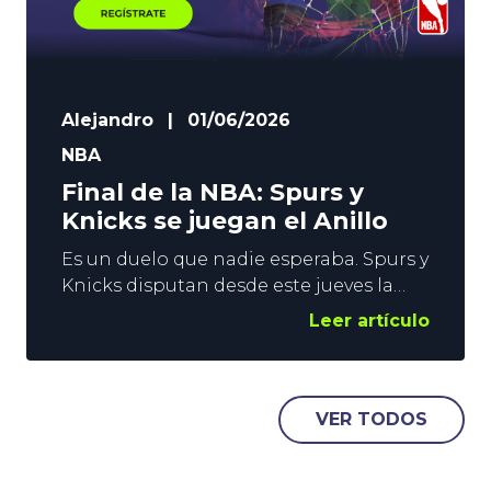
Alejandro
|
01/06/2026
NBA
Final de la NBA: Spurs y
Knicks se juegan el Anillo
Es un duelo que nadie esperaba. Spurs y
Knicks disputan desde este jueves la
Final de la NBA. Los neoyorquinos
Leer artículo
vuelven a luchar por el Anillo tras 27
años, mientras que el conjunto de San
Antonio lo hace tras doblegar en una
eliminatoria a 7 partidos, a los (casi)
VER TODOS
invencibles Thunder. La emoción está
asegurada,