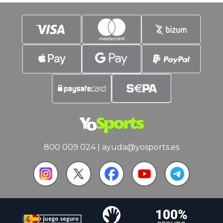
800 009 024
|
ayuda@yosports.es