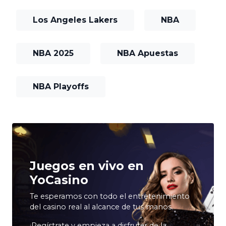
Los Angeles Lakers
NBA
NBA 2025
NBA Apuestas
NBA Playoffs
Juegos en vivo en
YoCasino
Te esperamos con todo el entretenimiento
del casino real al alcance de tus manos.
¡Regístrate y empieza a disfrutar de la