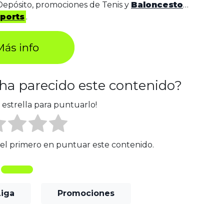
Depósito, promociones de Tenis y
Baloncesto
…
ports
.
 ha parecido este contenido?
 estrella para puntuarlo!
é el primero en puntuar este contenido.
Liga
Promociones