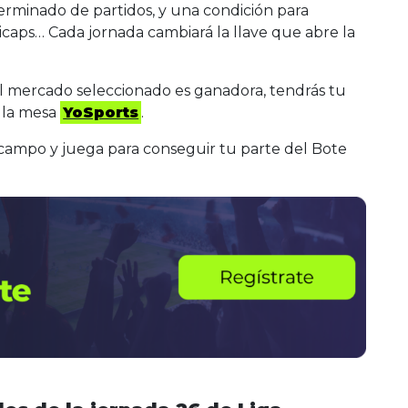
rminado de partidos, y una condición para
dicaps… Cada jornada cambiará la llave que abre la
al mercado seleccionado es ganadora, tendrás tu
 la mesa
YoSports
.
l campo y juega para conseguir tu parte del Bote