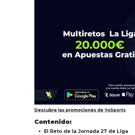
Descubre las promociones de YoSports
Contenido:
El Reto de la Jornada 27 de Liga