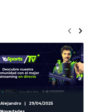
Alejandro
|
29/04/2025
Alejand
Novedades
Noveda