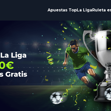
Apuestas Top
La Liga
Ruleta e