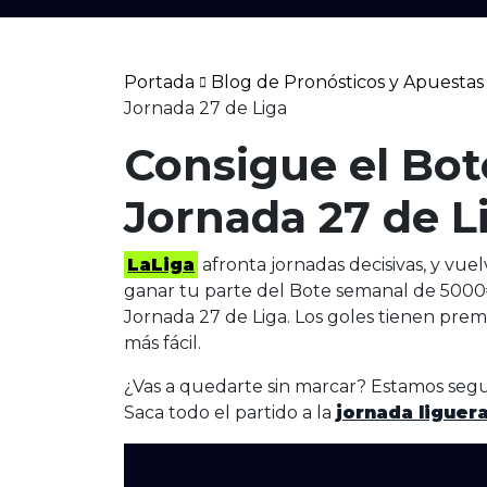
Portada
Blog de Pronósticos y Apuestas
Jornada 27 de Liga
Consigue el Bot
Jornada 27 de L
LaLiga
afronta jornadas decisivas, y vue
ganar tu parte del Bote semanal de 5000€
Jornada 27 de Liga. Los goles tienen prem
más fácil.
¿Vas a quedarte sin marcar? Estamos segu
Saca todo el partido a la
jornada liguer