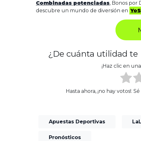
Combinadas potenciadas
, Bonos por 
descubre un mundo de diversión en
YoS
¿De cuánta utilidad te
¡Haz clic en una
Hasta ahora, ¡no hay votos!. S
Apuestas Deportivas
La
Pronósticos