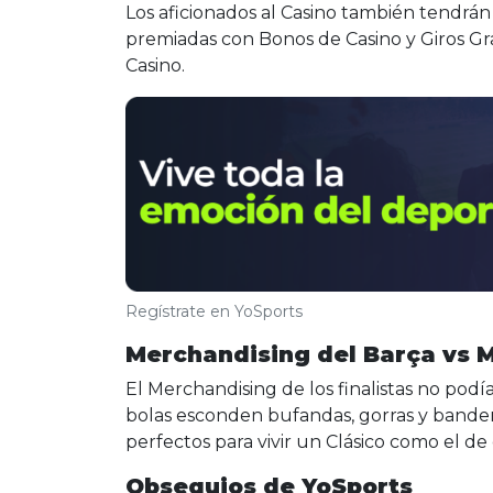
Los aficionados al Casino también tendrá
premiadas con Bonos de Casino y Giros Gr
Casino.
Regístrate en YoSports
Merchandising del Barça vs 
El Merchandising de los finalistas no podía
bolas esconden bufandas, gorras y bander
perfectos para vivir un Clásico como el de
Obsequios de YoSports