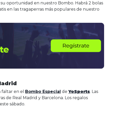
n su oportunidad en nuestro Bombo. Habrá 2 bolas
atis en las tragaperras más populares de nuestro
Madrid
 faltar en el
Bombo Especial
de
YoSports
. Las
as de Real Madrid y Barcelona. Los regalos
 este sábado.