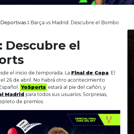
 Deportivas
Barça vs Madrid: Descubre el Bombo
: Descubre el
orts
sde el inicio de temporada. La
Final de Copa
. El
el 26 de abril. No habrá otro acontecimiento
 Español.
YoSports
estará al pie del cañón, y
al Madrid
para todos sus usuarios. Sorpresas,
epleto de premios.