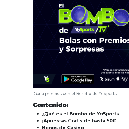
¡Gana premios con el Bombo de YoSports!
Contenido:
¿Qué es el Bombo de YoSports
¡Apuestas Gratis de hasta 50€!
Bonos de Casino