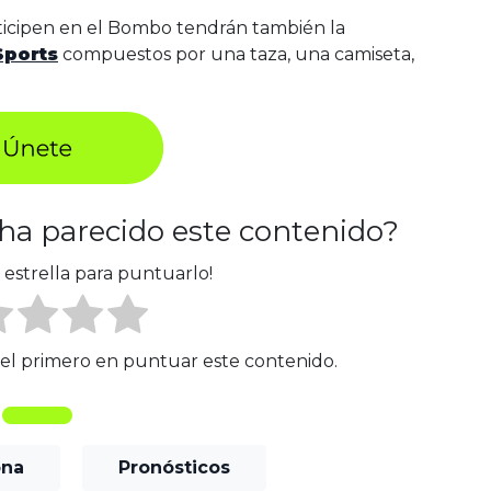
rticipen en el Bombo tendrán también la
Sports
compuestos por una taza, una camiseta,
 ha parecido este contenido?
 estrella para puntuarlo!
é el primero en puntuar este contenido.
ona
Pronósticos