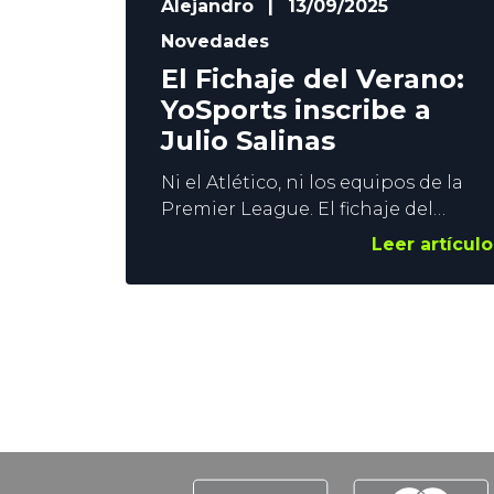
Alejandro
|
13/09/2025
Novedades
El Fichaje del Verano:
YoSports inscribe a
Julio Salinas
Ni el Atlético, ni los equipos de la
Premier League. El fichaje del
verano lo ha hecho YoSports, y es
Leer artículo
un delantero de los que siembran
el terror en los adversarios. Julio
Salinas es la nueva incorporación
de la temporada, y que nadie se
preocupe, está inscrito para formar
pareja con nuestro Xabi. LaLiga, la