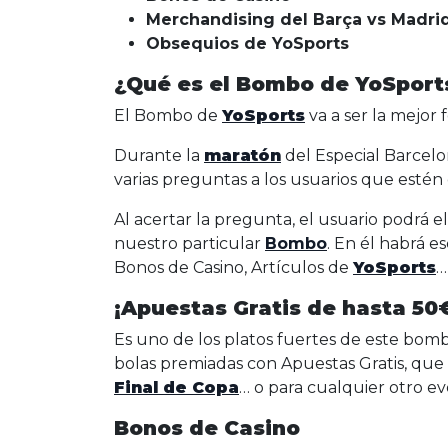
Merchandising del Barça vs Madri
Obsequios de YoSports
¿Qué es el Bombo de YoSport
El Bombo de
YoSports
va a ser la mejor 
Durante la
maratón
del Especial Barcelo
varias preguntas a los usuarios que estén
Al acertar la pregunta, el usuario podrá e
nuestro particular
Bombo
. En él habrá e
Bonos de Casino, Artículos de
YoSports
…
¡Apuestas Gratis de hasta 50
Es uno de los platos fuertes de este bombo
bolas premiadas con Apuestas Gratis, que i
Final de Copa
… o para cualquier otro 
Bonos de Casino