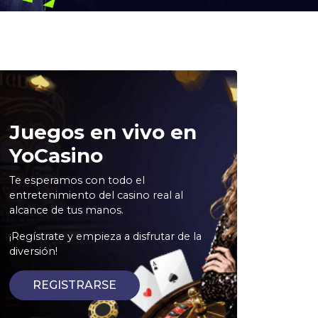
Juegos en vivo en
YoCasino
Te esperamos con todo el
entretenimiento del casino real al
alcance de tus manos.
¡Regístrate y empieza a disfrutar de la
diversión!
REGISTRARSE