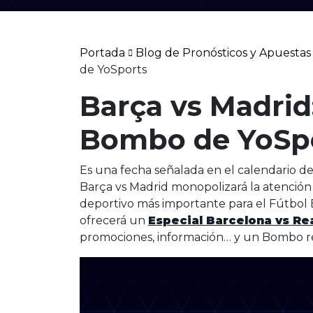
Portada
Blog de Pronósticos y Apuestas
de YoSports
Barça vs Madrid
Bombo de YoSp
Es una fecha señalada en el calendario de
Barça vs Madrid monopolizará la atención 
deportivo más importante para el Fútbol
ofrecerá un
Especial Barcelona vs Re
promociones, información… y un Bombo r