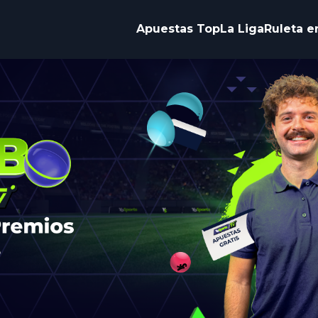
Apuestas Top
La Liga
Ruleta e