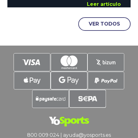
ha hecho YoSports, y es un delantero de
Leer artículo
los que siembran el terror en los
adversarios. Julio Salinas es la nueva
VER TODOS
incorporación de la temporada, y que
nadie se preocupe, está inscrito para
formar pareja con nuestro Xabi. LaLiga,
la
800 009 024
|
ayuda@yosports.es