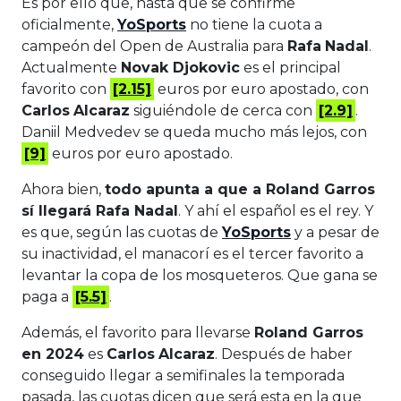
Es por ello que, hasta que se confirme
oficialmente,
YoSports
no tiene la cuota a
campeón del Open de Australia para
Rafa
Nadal
.
Actualmente
Novak Djokovic
es el principal
favorito con
[2.15]
euros por euro apostado, con
Carlos
Alcaraz
siguiéndole de cerca con
[2.9]
.
Daniil Medvedev se queda mucho más lejos, con
[9]
euros por euro apostado.
Ahora bien,
todo apunta a que a Roland Garros
sí llegará Rafa Nadal
. Y ahí el español es el rey. Y
es que, según las cuotas de
YoSports
y a pesar de
su inactividad, el manacorí es el tercer favorito a
levantar la copa de los mosqueteros. Que gana se
paga a
[5.5]
.
Además, el favorito para llevarse
Roland Garros
en 2024
es
Carlos
Alcaraz
. Después de haber
conseguido llegar a semifinales la temporada
pasada, las cuotas dicen que será esta en la que