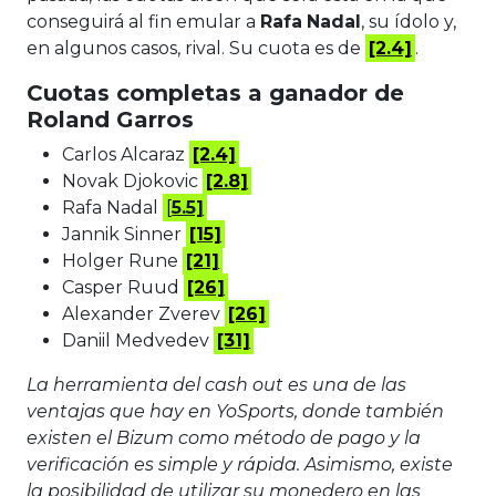
conseguirá al fin emular a
Rafa
Nadal
, su ídolo y,
en algunos casos, rival. Su cuota es de
[2.4]
.
Cuotas completas a ganador de
Roland Garros
Carlos Alcaraz
[2.4]
Novak Djokovic
[2.8]
Rafa Nadal
[
5.5]
Jannik Sinner
[15]
Holger Rune
[21]
Casper Ruud
[26]
Alexander Zverev
[26]
Daniil Medvedev
[31]
La herramienta del cash out es una de las
ventajas que hay en YoSports, donde también
existen el Bizum como método de pago y la
verificación es simple y rápida. Asimismo, existe
la posibilidad de utilizar su monedero en las