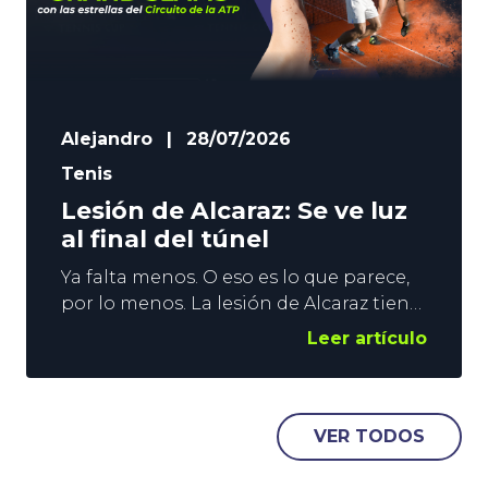
Alejandro
|
28/07/2026
Tenis
Lesión de Alcaraz: Se ve luz
al final del túnel
Ya falta menos. O eso es lo que parece,
por lo menos. La lesión de Alcaraz tiene
al español fuera de las pistas desde
Leer artículo
abril, y a la ATP huérfana de los duelos
entre los 2 mejores tenistas del
momento. Todo hace indicar que
agosto será el mes de la reaparición del
VER TODOS
murciano, pero nada