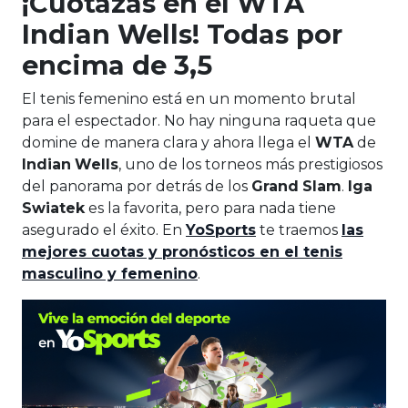
¡Cuotazas en el WTA
Indian Wells! Todas por
encima de 3,5
El tenis femenino está en un momento brutal
para el espectador. No hay ninguna raqueta que
domine de manera clara y ahora llega el
WTA
de
Indian
Wells
, uno de los torneos más prestigiosos
del panorama por detrás de los
Grand
Slam
.
Iga
Swiatek
es la favorita, pero para nada tiene
asegurado el éxito. En
YoSports
te traemos
las
mejores cuotas y pronósticos en el tenis
masculino y femenino
.