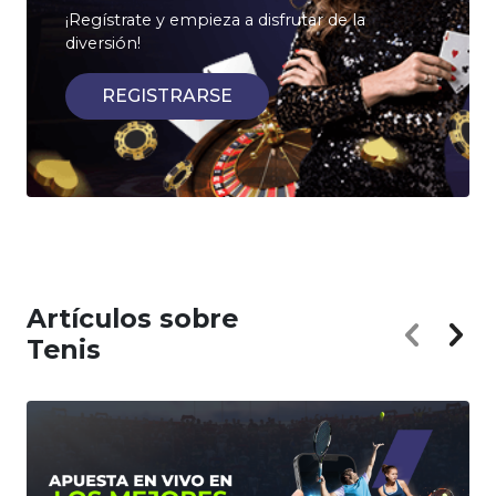
¡Regístrate y empieza a disfrutar de la
diversión!
REGISTRARSE
Artículos sobre
Tenis