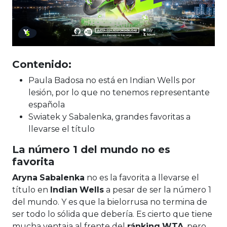
Contenido:
Paula Badosa no está en Indian Wells por
lesión, por lo que no tenemos representante
española
Swiatek y Sabalenka, grandes favoritas a
llevarse el título
La número 1 del mundo no es
favorita
Aryna
Sabalenka
no es la favorita a llevarse el
título en
Indian
Wells
a pesar de ser la número 1
del mundo. Y es que la bielorrusa no termina de
ser todo lo sólida que debería. Es cierto que tiene
mucha ventaja al frente del
ránking
WTA
, pero