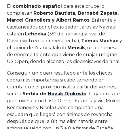
El
combinado español
para este cruce lo
completan
Roberto Bautista, Bernabé Zapata,
Marcel Granollers y Albert Ramos
. Enfrente y
capitaneados por el ex jugador Jaroslav Navratil
estarán
Lehecka
(35º del ranking y rival de
Davidovich en la primera fecha),
Tomas Machac
y
el junior de 17 años Jakub
Mensik
, una promesa
de enorme talento que viene de cuajar un gran
US Open, donde alcanzó los dieciseisavos de final.
Conseguir un buen resultado ante los checos
cobra más importancia si cabe teniendo en
cuenta que el próximo rival, a partir del viernes,
será la
Serbia de
Novak Djokovic
. Jugadores de
gran nivel como Laslo Djere, Dusan Lajovic, Moimir
Kecmanoviz y Nicola Cacic completan una
escuadra que llegará con ánimos de revancha,
después de que la última eliminatoria entre
ambos se saldó con un 3 a 0 a favor de España.