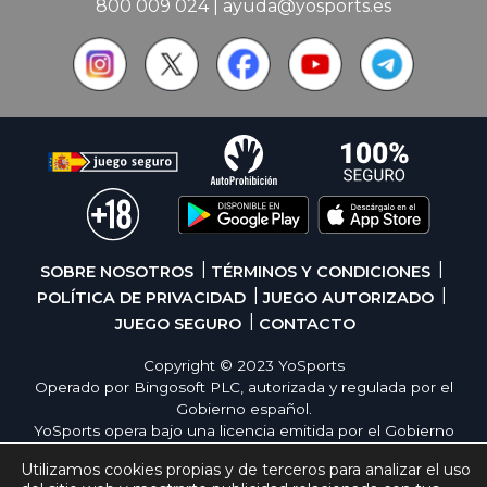
800 009 024
|
ayuda@yosports.es
SOBRE NOSOTROS
TÉRMINOS Y CONDICIONES
POLÍTICA DE PRIVACIDAD
JUEGO AUTORIZADO
JUEGO SEGURO
CONTACTO
Copyright © 2023 YoSports
Operado por Bingosoft PLC, autorizada y regulada por el
Gobierno español.
YoSports opera bajo una licencia emitida por el Gobierno
de España, cumpliendo con todas las normativas de
Utilizamos cookies propias y de terceros para analizar el uso
seguridad y responsabilidad en los juegos online. El juego