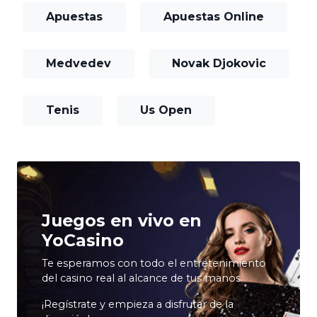
Apuestas
Apuestas Online
Medvedev
Novak Djokovic
Tenis
Us Open
Juegos en vivo en
YoCasino
Te esperamos con todo el entretenimiento
del casino real al alcance de tus manos.
¡Regístrate y empieza a disfrutar de la