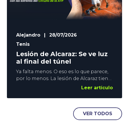
Alejandro
|
28/07/2026
Tenis
Lesión de Alcaraz: Se ve luz
al final del túnel
Ya falta menos. O eso es lo que parece,
por lo menos. La lesión de Alcaraz tiene
al español fuera de las pistas desde
Leer artículo
abril, y a la ATP huérfana de los duelos
entre los 2 mejores tenistas del
momento. Todo hace indicar que
agosto será el mes de la reaparición del
VER TODOS
murciano, pero nada