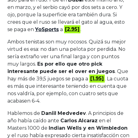
en marzo, y el serbio cayó por dos sets a cero. Y
ojo, porque la superficie era también dura. Si
crees que el ruso se llevará el gato al agua, esto
se paga en
YoSports
a
[2.95]
.
Ambos tenistas son muy rocosos. Quizá su mejor
virtud es esa: no dan una pelota por perdida. No
sería extraño ver una final larga y con puntos
muy largos.
Es por ello que otro pick
interesante puede ser el over en juegos
. Que
hay más de 39,5 juegos se paga a
[1.95]
. La cuota
es más que interesante teniendo en cuenta que
nos valdría, por ejemplo, con cuatro sets que
acabasen 6-4.
Hablemos de
Daniil
Medvedev
. A principios de
año había caído ante
Carlos
Alcaraz
en el
Masters 1000 de
Indian Wells y en Wimbledon
y el ruso había expresado cierta insatisfacción con