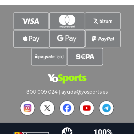
800 009 024
|
ayuda@yosports.es