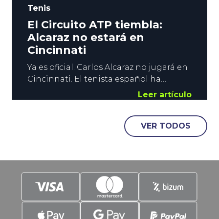
Tenis
El Circuito ATP tiembla:
Alcaraz no estará en
Cincinnati
Ya es oficial. Carlos Alcaraz no jugará en
Cincinnati. El tenista español ha
confirmado su baja para el Masters 1000
Leer artículo
que se disputará antes del US Open, y el
terremoto en el Circuito ATP es
VER TODOS
importante. La situación del Tenis
Masculino, con Sinner y Alcaraz muy por
encima del resto, hace que el interés del