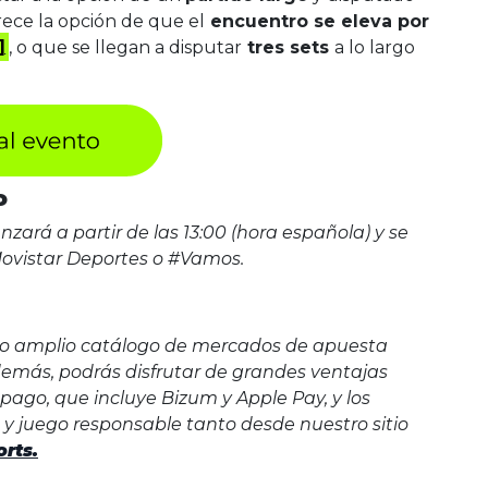
frece la opción de que el
encuentro se eleva por
]
, o que se llegan a disputar
tres sets
a lo largo
o
zará a partir de las 13:00 (hora española) y se
 Movistar Deportes o #Vamos.
ro amplio catálogo de mercados de apuesta
emás, podrás disfrutar de grandes ventajas
go, que incluye Bizum y Apple Pay, y los
 juego responsable tanto desde nuestro sitio
rts.