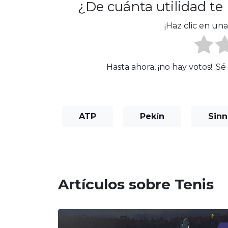
¿De cuánta utilidad te
¡Haz clic en una
Hasta ahora, ¡no hay votos!. S
ATP
Pekín
Sinn
Artículos sobre Tenis