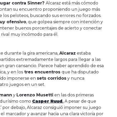
jugar contra Sinner?
Alcaraz está más cómodo
afrontan su encuentro proponiendo un juego más
de los peloteos, buscando sus errores no forzados.
muy ofensivo
, que golpea siempre con intención y
ntener buenos porcentajes de acierto y conectar
n rival muy incómodo para él.
e durante la gira americana,
Alcaraz
estaba
partidos extremadamente largos para llegar a las
 un gran cansancio. Parece haber aprendido de esa
ca, y en los
tres encuentros
que ha disputado
uido imponerse en
sets corridos
y nunca
atro juegos en un set.
fmann
y
Lorenzo Musetti
en las dos primeras
ri durísimo como
Casper Ruud
.
A pesar de que
’ por debajo, Alcaraz consiguió imponer su juego
el marcador y avanzar hacia una clara victoria por