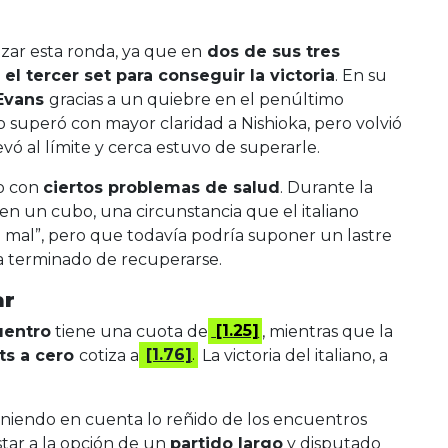
zar esta ronda, ya que en
dos de sus tres
el tercer set para conseguir la victoria
. En su
Evans
gracias a un quiebre en el penúltimo
o superó con mayor claridad a Nishioka, pero volvió
levó al límite y cerca estuvo de superarle.
ro con
ciertos problemas de salud
. Durante la
en un cubo, una circunstancia que el italiano
 mal”, pero que todavía podría suponer un lastre
ha terminado de recuperarse.
ar
uentro
tiene una cuota de
[1.25]
, mientras que la
ts a cero
cotiza a
[1.76]
.
La victoria del italiano, a
eniendo en cuenta lo reñido de los encuentros
star a la opción de un
partido largo
y disputado