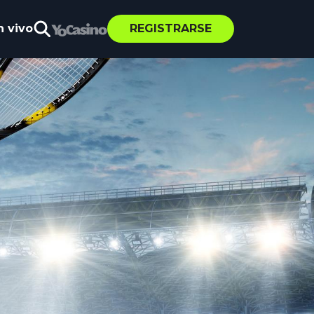
n vivo
REGISTRARSE