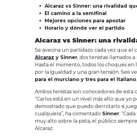
Alcaraz vs Sinner: una rivalidad qu
El camino a la semifinal
Mejores opciones para apostar
Horario y dónde ver el partido
Alcaraz vs Sinner: una rivali
Se avecina un partidazo cada vez que el 
Alcaraz
y Sinner
, dos tenistas llamados 
Hasta el momento, todos los choques en 
por la igualdad y una gran tensión. Seis ve
para el murciano y tres para el italiano
Ambos tenistas son conocedores de esta ci
“Carlos está en un nivel más alto que yo 
demostrado que puedo derrotarlo si jueg
cualquiera”, ha comentado
Sinner
. “Cad
muy alto sobre la pista, el público siempr
Alcaraz.