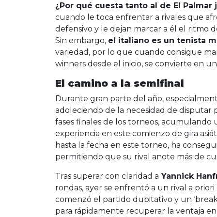
¿Por qué cuesta tanto al de El Palmar 
cuando le toca enfrentar a rivales que 
defensivo y le dejan marcar a él el ritmo 
Sin embargo,
el italiano es un tenista 
variedad, por lo que cuando consigue ma
winners desde el inicio, se convierte en u
El camino a la semifinal
Durante gran parte del año, especialment
adoleciendo de la necesidad de disputar 
fases finales de los torneos, acumulando
experiencia en este comienzo de gira asiáti
hasta la fecha en este torneo, ha conseg
permitiendo que su rival anote más de cu
Tras superar con claridad a
Yannick Han
rondas, ayer se enfrentó a un rival a prio
comenzó el partido dubitativo y un ‘break
para rápidamente recuperar la ventaja en 