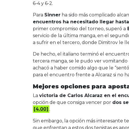
6-4 y 6-2.
Para
Sinner
ha sido más complicado alcan
encuentros ha necesitado llegar hasta 
primer compromiso del torneo, superó a
servicio de la última manga, en el segund
a sufrir en el tercero, donde Dimitrov le l
De hecho, el italiano terminó el encuent
tercera manga, se le pudo ver vomitando 
achacó a haber comido algo que le “sentó
para el encuentro frente a Alcaraz si no 
Mejores opciones para apost
La
victoria de Carlos Alcaraz en el enc
opción de que consiga vencer por
dos se
[4.00]
.
Sin embargo, la opción más interesante t
que enfrentan a estos dos tenistas es apo