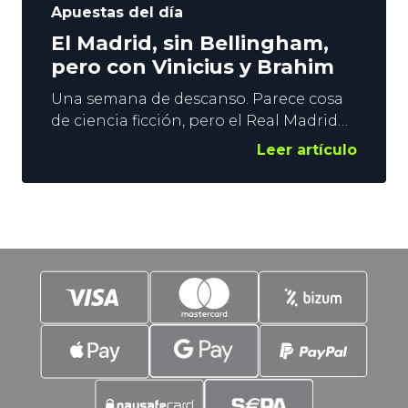
Apuestas del día
El Madrid, sin Bellingham,
pero con Vinicius y Brahim
Una semana de descanso. Parece cosa
de ciencia ficción, pero el Real Madrid
llega a Gran Canaria sin haber jugado
Leer artículo
entre semana. Los de Ancelotti tienen
un examen complicado en la jornada 22
de La Liga ante la UD Las Palmas. No
estará Bellingham, pero sí Vinicius y
Brahim. Estos 2 jugadores serán los
protagonistas