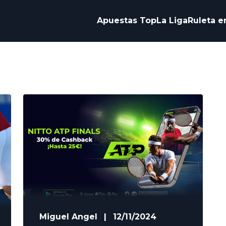
Apuestas Top
La Liga
Ruleta e
Miguel Angel
|
12/11/2024