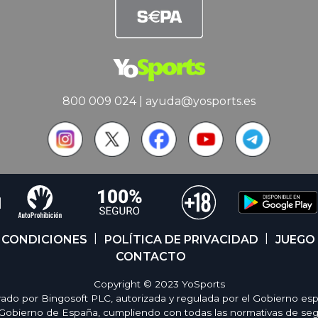
800 009 024
|
ayuda@yosports.es
 CONDICIONES
POLÍTICA DE PRIVACIDAD
JUEGO
CONTACTO
Copyright © 2023 YoSports
ado por Bingosoft PLC, autorizada y regulada por el Gobierno esp
 Gobierno de España, cumpliendo con todas las normativas de segu