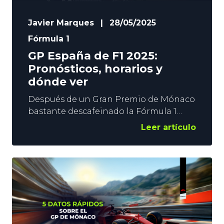
Javier Marques
|
28/05/2025
Fórmula 1
GP España de F1 2025:
Pronósticos, horarios y
dónde ver
Después de un Gran Premio de Mónaco
bastante descafeinado la Fórmula 1
llega a Barcelona y la pelea entre los
Leer artículo
McLaren y Max Verstappen continúa,
con los Ferrari observando al acecho y
un Fernando Alonso que parece que
poco a poco va escalando posiciones
en la parrilla. En YoSports te traemos
todo lo que debes