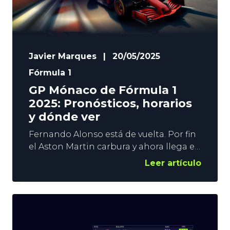
Javier Marques
|
20/05/2025
Fórmula 1
GP Mónaco de Fórmula 1
2025: Pronósticos, horarios
y dónde ver
Fernando Alonso está de vuelta. Por fin
el Aston Martin carbura y ahora llega el
Gran Premio de Mónaco, una de las
Leer artículo
carreras más míticas de todo el
panorama, donde el asturiano tratará
de escalar posiciones. Los McLaren
siguen siendo los favoritos, pero todo
está mucho más igualado. En YoSports