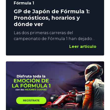
Fórmula 1
GP de Japón de Fórmula 1:
Pronósticos, horarios y
dónde ver
Las dos primeras carreras del
campeonato de Fórmula 1 han dejado
clara una cosa: los McLaren son el mejor
Leer artículo
coche de la parrilla. Los tiempos en los
que los Red Bull y Max Verstappen
dominaban han quedado atrás y ahora
el neerlandés tiene por delante a
Lando Norris como favorito para
llevarse el título. En