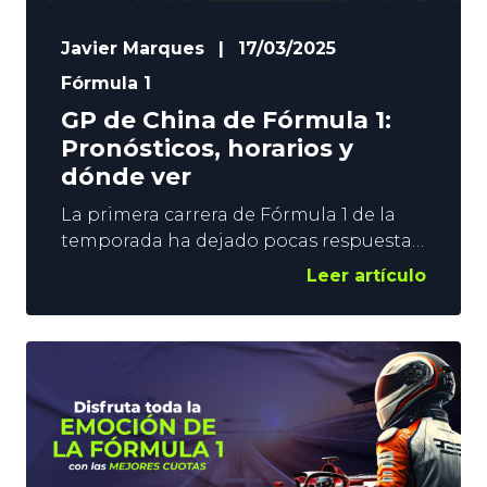
Javier Marques
|
17/03/2025
Fórmula 1
GP de China de Fórmula 1:
Pronósticos, horarios y
dónde ver
La primera carrera de Fórmula 1 de la
temporada ha dejado pocas respuestas
y muchas dudas tras un GP de Australia
Leer artículo
pasado por la lluvia. Fernando Alonso y
Carlos Sainz acabaron contra las
protecciones y Max Vertappen se quedó
lejos de un Lando Norris que ya es líder
del mundial. Ahora llega el GP de