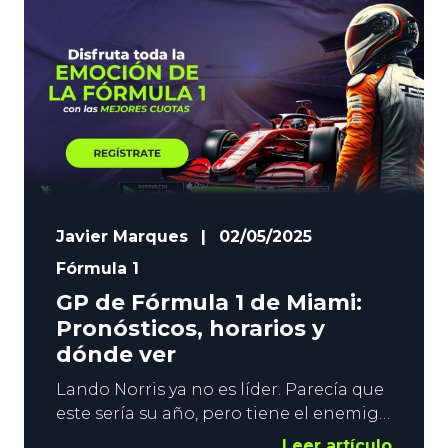
Fernando Alonso y Carlos Sainz
esperarán su oportunidad de dar la
sorpresa
Javier Marques
|
02/05/2025
Fórmula 1
GP de Fórmula 1 de Miami:
Pronósticos, horarios y
dónde ver
Lando Norris ya no es líder. Parecía que
este sería su año, pero tiene el enemigo
en casa. Oscar Piastri marcha primero
Leer artículo