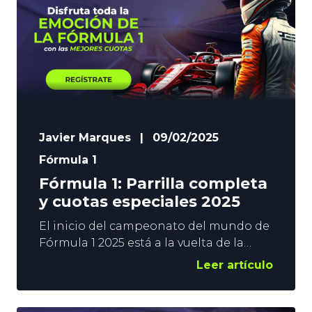
Hamilton, Charles Leclerc… y quién sabe
si Fernando Alonso y Carlos
Javier Marques
|
09/02/2025
Fórmula 1
Fórmula 1: Parrilla completa
y cuotas especiales 2025
El inicio del campeonato del mundo de
Fórmula 1 2025 está a la vuelta de la
esquina. Australia será la primera
Leer artículo
prueba del calendario y se celebrará a
principios de marzo. Los pilotos ya
están preparados y realizando los