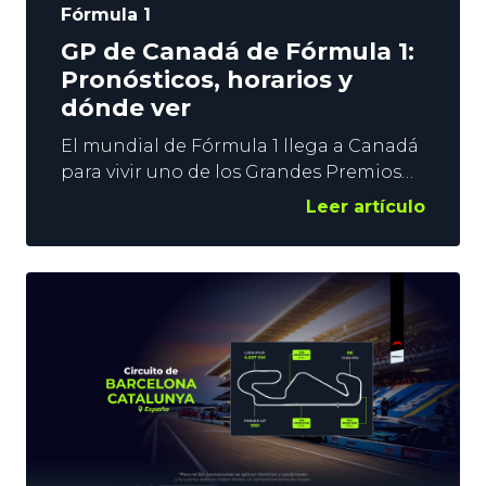
Fórmula 1
GP de Canadá de Fórmula 1:
Pronósticos, horarios y
dónde ver
El mundial de Fórmula 1 llega a Canadá
para vivir uno de los Grandes Premios
más esperados por los fans. Un trazado
Leer artículo
mítico donde se puede adelantar y
donde el espectáculo está asegurado.
Los McLaren vuelven a ser los rivales a
batir en una carrera en la que Oscar
Piastri y Lando Norris son los