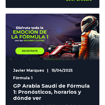
en el mundial y llega a Miami como uno
de los favoritos para subir a lo más alto
del podio. Y ojo, porque Max
Verstappen está siempre al acecho. En
YoSports te traemos
Javier Marques
|
15/04/2025
Fórmula 1
GP Arabia Saudí de Fórmula
1: Pronósticos, horarios y
dónde ver