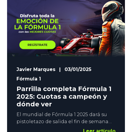
correspondientes test de
pretemporada. Hamilton, Verstappen,
Leclerc, Norris… el título estará
disputado y en YoSports te
Javier Marques
|
03/01/2025
Fórmula 1
Parrilla completa Fórmula 1
2025: Cuotas a campeón y
dónde ver
El mundial de Fórmula 1 2025 dará su
pistoletazo de salida el fin de semana
del 14 al 16 de marzo en Australia y
Leer artículo