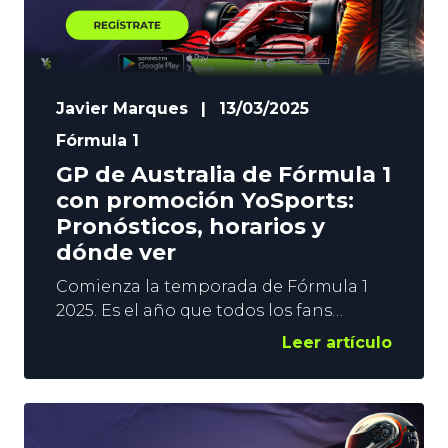
Javier Marques
|
13/03/2025
Fórmula 1
GP de Australia de Fórmula 1
con promoción YoSports:
Pronósticos, horarios y
dónde ver
Comienza la temporada de Fórmula 1
2025. Es el año que todos los fans
estaban esperando. Y es que este
Leer artículo
mundial va a ser uno de los más
igualados de la historia, con varios
candidatos al título final como Max
Verstappen, Lando Norris, Lewis