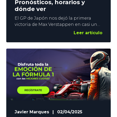
Pronósticos, horarios y
dónde ver
El GP de Japón nos dejó la primera
victoria de Max Verstappen en casi un
año y, aunque los Red Bull siguen
Leer artículo
siendo inferiores a los McLaren de
Lando Norris y Oscar Piastri, el
neerlandés ha demostrado que va a dar
mucha guerra para defender su título.
Ahora llega el circuito de Bahréin y en
Javier Marques
|
02/04/2025