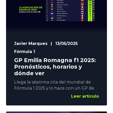
te traemos todo lo que
Javier Marques
|
13/05/2025
Fórmula 1
GP Emilia Romagna f1 2025:
Pronósticos, horarios y
dónde ver
Llega la séptima cita del mundial de
Fórmula 1 2025 y lo hace con un GP de
Emilia Romagna donde los grandes
Leer artículo
favoritos volverán a ser los McLaren de
Oscar Piastri y Lando Norris, con Max
Verstappen y su Red Bull muy atento.