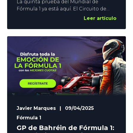
La quinta prueba del Mundial de
Fórmula 1 ya está aquí. El Circuito de
Yeda dictará sentencia después de un
Leer artículo
GP de Bahréin en el que Max
Verstappen terminó sexto a más de 30
segundos del McLaren de Oscar Piastri,
vencedor de la prueba. Ahora, en el
Gran Premio de Arabia Saudí, las
espadas vuelven
Javier Marques
|
09/04/2025
Fórmula 1
GP de Bahréin de Fórmula 1: