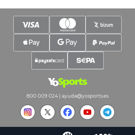
Champions League. Y no sólo por el
francés. El conjunto blanco puede
juntar un
800 009 024
|
ayuda@yosports.es