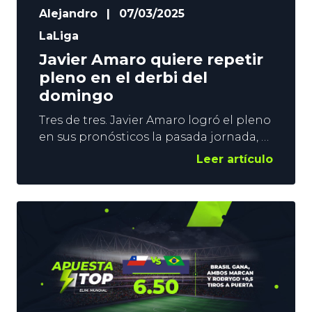
Alejandro
|
07/03/2025
LaLiga
Javier Amaro quiere repetir
pleno en el derbi del
domingo
Tres de tres. Javier Amaro logró el pleno
en sus pronósticos la pasada jornada, y
quiere repetir en el Real Madrid vs Rayo.
Leer artículo
Nuestro experto prevé rotaciones
locales en el derbi del domingo. La
Champions y el Atlético aparecen en el
horizonte, pero no puede fallar más en
LaLiga, y se decanta por el triunfo