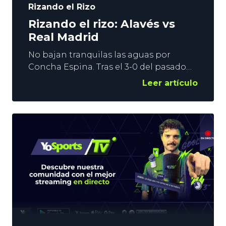
Rizando el Rizo
Rizando el rizo: Alavés vs
Real Madrid
No bajan tranquilas las aguas por
Concha Espina. Tras el 3-0 del pasado
martes en Champions, los de Ancelotti
Leer artículo
regresan a LaLiga, donde también
juega sin red. Los blancos están
obligados a ganar todos sus
encuentros si quieren tener opciones
de título. Este fin de semana visitan
Mendizorroza. Nuestro Xabi analiza el
Alavés vs Real