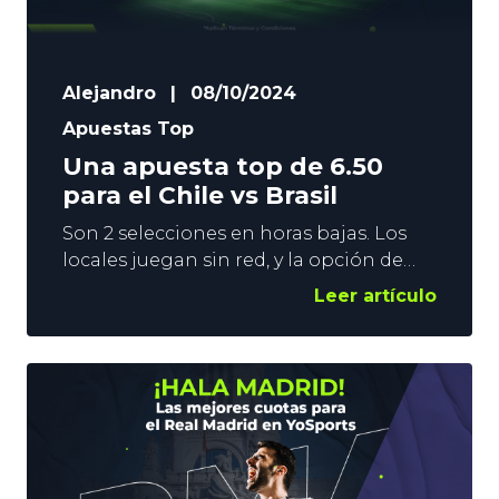
Alejandro
|
08/10/2024
Apuestas Top
Una apuesta top de 6.50
para el Chile vs Brasil
Son 2 selecciones en horas bajas. Los
locales juegan sin red, y la opción de
quedarse fuera del Mundial es cada vez
Leer artículo
más real. Los visitantes sufren, y sólo
han ganado un partido en las últimas 6
jornadas de las Eliminatorias
Sudamericanas. Lanzamos en YoSports
una apuesta top que alcanza la cuota
6.50 para el