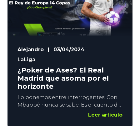
Alejandro
|
03/04/2024
LaLiga
¿Poker de Ases? El Real
Madrid que asoma por el
horizonte
Lo ponemos entre interrogantes. Con
Mbappé nunca se sabe. Es el cuento de
nunca acabar, pero vamos a imaginar
Leer artículo
que esta vez sí. Si Kylian Mbappé llega al
Real Madrid, puede ser un terremoto.
Tanto en La Liga, como en la