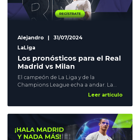
Alejandro
|
31/07/2024
LaLiga
Los pronósticos para el Real
Madrid vs Milan
El campeón de La Liga y de la
Champions League echa a andar. La
pretemporada merengue comienza en
Leer artículo
la Soccer Champions Tour. Los de Carlo
Ancelotti inician su andadura en el
Soldier Field de Chicago. Habrá muchas
bajas, pero Courtois, Arda Guler, Brahim
y Endrick sí estarán. En YoSports os
damos los mejores pronósticos para