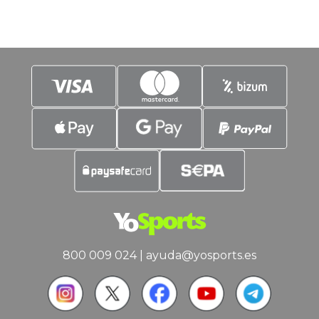
800 009 024
|
ayuda@yosports.es