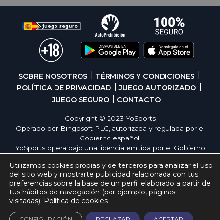
SOBRE NOSOTROS
TÉRMINOS Y CONDICIONES
POLÍTICA DE PRIVACIDAD
JUEGO AUTORIZADO
JUEGO SEGURO
CONTACTO
Copyright © 2023 YoSports
Operado por Bingosoft PLC, autorizada y regulada por el
Gobierno español.
YoSports opera bajo una licencia emitida por el Gobierno
de España, cumpliendo con todas las normativas de
Utilizamos cookies propias y de terceros para analizar el uso
seguridad y responsabilidad en los juegos online. El juego
del sitio web y mostrarte publicidad relacionada con tus
es una forma de entretenimiento cuya finalidad es ofrecer
preferencias sobre la base de un perfil elaborado a partir de
diversión y emoción a los jugadores en nuestra página
tus hábitos de navegación (por ejemplo, páginas
web. Juega con moderación siguiendo las pautas
visitadas).
Política de cookies
recomendadas para el juego responsable.
CONFIGURACIÓN
RECHAZAR
ACEPTAR