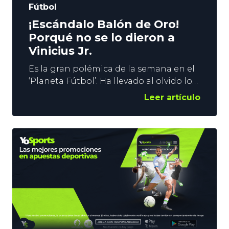
Fútbol
¡Escándalo Balón de Oro!
Porqué no se lo dieron a
Vinicius Jr.
Es la gran polémica de la semana en el
‘Planeta Fútbol’. Ha llevado al olvido lo
sucedido en la Champions League y en
Leer artículo
LaLiga. La concesión del Balón de Oro a
Rodri en lugar de a Vinicius Jr. ha
abierto la caja de los truenos, y la
‘Guerra Fría’ del Real Madrid con la
UEFA