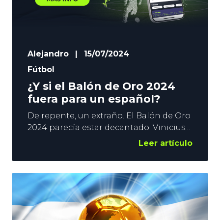
Alejandro
|
15/07/2024
Fútbol
¿Y si el Balón de Oro 2024
fuera para un español?
De repente, un extraño. El Balón de Oro
2024 parecía estar decantado. Vinicius
era el gran favorito, y Jude Bellingham
Leer artículo
el único que se lo podría discutir. Los
triunfos del Real Madrid en La Liga y en
la Champions League parecían dejarlo
todo claro. Pero la Eurocopa y la Copa
América pueden haberlo cambiado
todo.