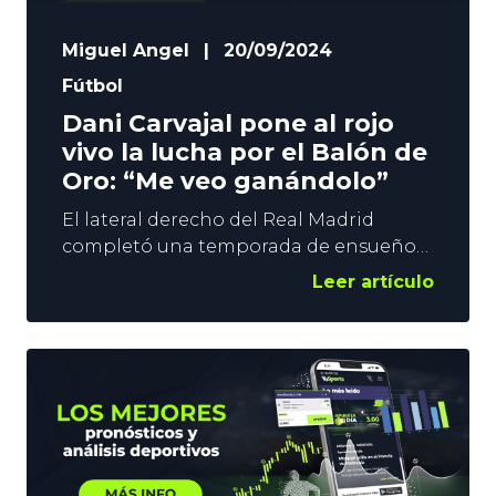
Miguel Angel
|
20/09/2024
Fútbol
Dani Carvajal pone al rojo
vivo la lucha por el Balón de
Oro: “Me veo ganándolo”
El lateral derecho del Real Madrid
completó una temporada de ensueño
el pasado año. Conquistó La Liga,
Leer artículo
Champions, Supercopa de España y
Supercopa de Europa con el Madrid y la
Eurocopa con la Selección Española.
¿Son méritos suficientes para
conquistar el Balón de Oro?
CONTENIDO El Balón de Oro para
Carvajal, ¿Una posibilidad real? Dani