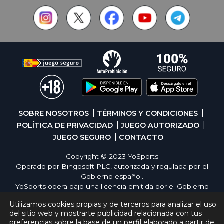
SOBRE NOSOTROS
TÉRMINOS Y CONDICIONES
POLÍTICA DE PRIVACIDAD
JUEGO AUTORIZADO
JUEGO SEGURO
CONTACTO
Copyright © 2023 YoSports
Operado por Bingosoft PLC, autorizada y regulada por el
Gobierno español.
YoSports opera bajo una licencia emitida por el Gobierno
de España, cumpliendo con todas las normativas de
Utilizamos cookies propias y de terceros para analizar el uso
seguridad y responsabilidad en los juegos online. El juego
del sitio web y mostrarte publicidad relacionada con tus
es una forma de entretenimiento cuya finalidad es ofrecer
preferencias sobre la base de un perfil elaborado a partir de