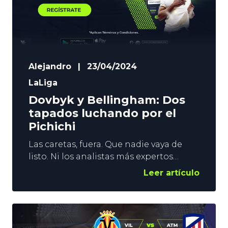
Alejandro
|
23/04/2024
LaLiga
Dovbyk y Bellingham: Dos
tapados luchando por el
Pichichi
Las caretas, fuera. Que nadie vaya de
listo. Ni los analistas más expertos
apostaban por Dovbyk y Bellingham
Leer artículo
como aspirantes al Pichichi de La Liga
al inicio de temporada. Y sin embargo, a
falta de 6 jornadas, parece que uno de
los 2 será el máximo goleador del