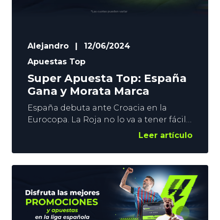
Alejandro
|
12/06/2024
Apuestas Top
Super Apuesta Top: España
Gana y Morata Marca
España debuta ante Croacia en la
Eurocopa. La Roja no lo va a tener fácil
en el Olympiastadion de Berlín. No hay
Leer artículo
que olvidar que nos enfrentamos a un
rival con el que nos jugamos el título en
la pasada Nations League. Sin
embargo, el combinado dirigido por
Luis de la Fuente tiene armas
suficientes