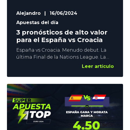
Alejandro
|
16/06/2024
Apuestas del día
3 pronósticos de alto valor
para el España vs Croacia
España vs Croacia. Menudo debut. La
última Final de la Nations League. La
Roja no lo va a tener fácil en su primer
Leer artículo
partido de la Eurocopa, pero confiamos
en los de Luis de la Fuente. Un triunfo
para comenzar el torneo sería
fundamental para afrontar el segundo
partido ante Italia. Buscamos en
YoSports los