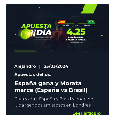
Europa League. Los visitantes luchan
por meterse en Champions League. La
Apuesta del Día de YoSports pondrá el
foco
Alejandro
|
25/03/2024
Apuestas del día
España gana y Morata
marca (España vs Brasil)
Cara y cruz. España y Brasil vienen de
jugar sendos amistosos en Londres,
pero con distinto resultado. La Roja
Leer artículo