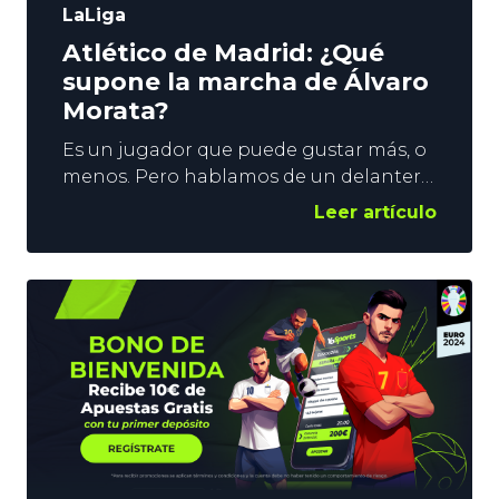
LaLiga
Atlético de Madrid: ¿Qué
supone la marcha de Álvaro
Morata?
Es un jugador que puede gustar más, o
menos. Pero hablamos de un delantero
de primer nivel. De eso no hay duda. La
Leer artículo
marcha de Álvaro Morata al AC Milan
deja un agujero importante en el
ataque del Atlético de Madrid. ¿Qué
supone su salida para los de Simeone
en sus opciones en La Liga