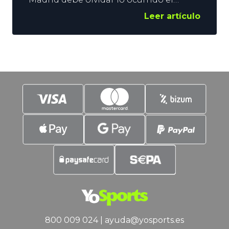
sábado en La Liga y centrarse en la
Leer artículo
Champions League. Los de Diego
Pablo Simeone reciben al Inter con la
obligación de remontar el 1-0 de la ida.
En YoSports confiamos en los
colchoneros, y nuestra Apuesta Top lo
demuestra. Si
800 009 024
|
ayuda@yosports.es