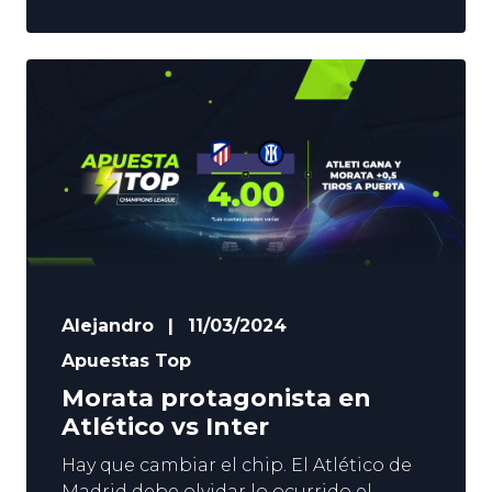
cayó ante Colombia. Brasil venció a
Inglaterra en Wembley. Antes de
centrarse en La Liga y en la Champions
League, los de Luis de la Fuente se
medirán a la ‘Canarinha’ en el Santiago
Bernabéu. Prevemos
Alejandro
|
11/03/2024
Apuestas Top
Morata protagonista en
Atlético vs Inter
Hay que cambiar el chip. El Atlético de
Madrid debe olvidar lo ocurrido el