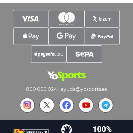
pero que se jugará.
800 009 024
|
ayuda@yosports.es