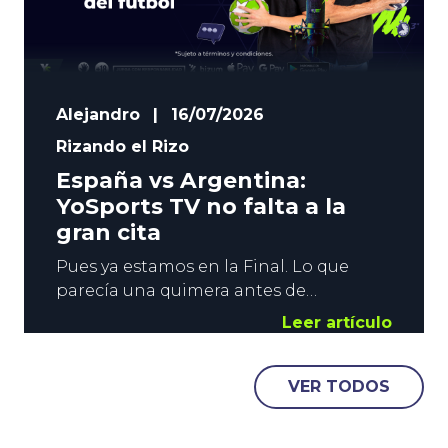
Alejandro
|
16/07/2026
Rizando el Rizo
España vs Argentina:
YoSports TV no falta a la
gran cita
Pues ya estamos en la Final. Lo que
parecía una quimera antes de
comenzar el campeonato, y casi un
Leer artículo
imposible tras el debut ante Cabo
Verde, ha llegado. La Roja se mide a
VER TODOS
Argentina este domingo. La Campeona
de Europa, contra la Campeona de
América. La Finalissima que no se jugó,