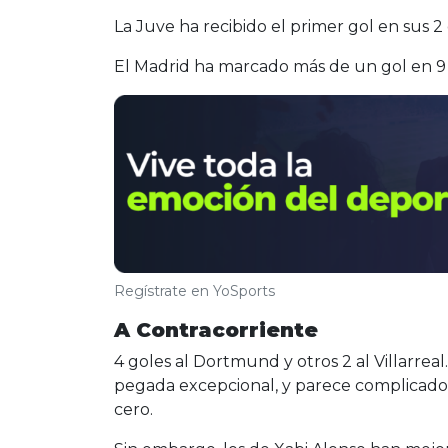
La Juve ha recibido el primer gol en sus
El Madrid ha marcado más de un gol en 9 de
Regístrate en YoSports
A Contracorriente
4 goles al Dortmund y otros 2 al Villarrea
pegada excepcional, y parece complicado
cero.