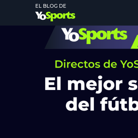
EL BLOG DE