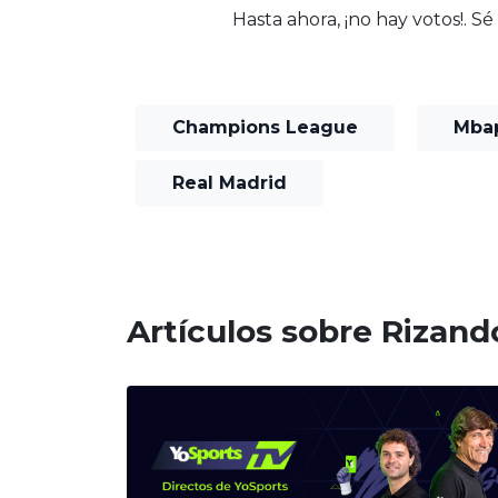
Hasta ahora, ¡no hay votos!. S
Champions League
Mba
Real Madrid
Artículos sobre Rizando