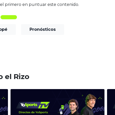
é el primero en puntuar este contenido.
ppé
Pronósticos
 el Rizo