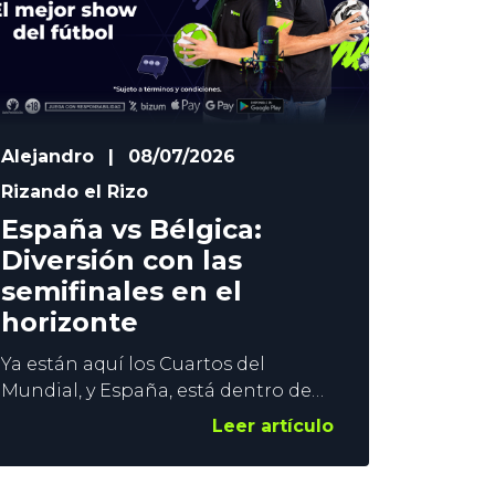
Alejandro
|
08/07/2026
Alejand
Rizando el Rizo
Rizando 
España vs Bélgica:
Españ
Diversión con las
horas
semifinales en el
pasar
horizonte
Ya están
Mundial,
Ya están aquí los Cuartos del
previsibl
Mundial, y España, está dentro de
elegidos
los 16 elegidos. La Roja juega este
Leer artículo
a las 21
viernes a las 21:00h. y en YoSports TV
a volcar
vamos a volcarnos con los de Luis
Fuente.