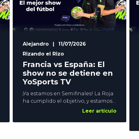
Alejandro
|
11/07/2026
Rizando el Rizo
Francia vs España: El
show no se detiene en
YoSports TV
¡Ya estamos en Semifinales! La Roja
ha cumplido el objetivo, y estamos
a 2 pasos de la Segunda Estrella.
Leer artículo
Este martes disputamos un duelo
estelar ante ‘Les Bleus’. La reedición
de la semifinal de la pasada
Eurocopa. En aquella ocasión,