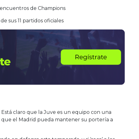
 2 encuentros de Champions
 sus 11 partidos oficiales
l. Está claro que la Juve es un equipo con una
 que el Madrid pueda mantener su portería a