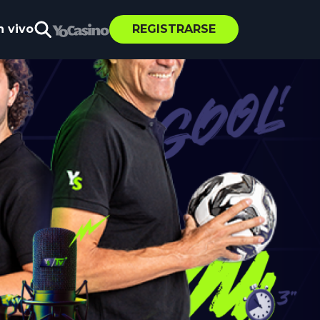
n vivo
REGISTRARSE