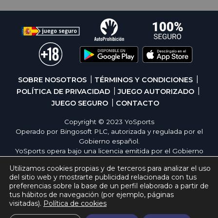
SOBRE NOSOTROS
TÉRMINOS Y CONDICIONES
POLÍTICA DE PRIVACIDAD
JUEGO AUTORIZADO
JUEGO SEGURO
CONTACTO
Copyright © 2023 YoSports
Operado por Bingosoft PLC, autorizada y regulada por el
Gobierno español.
YoSports opera bajo una licencia emitida por el Gobierno
de España, cumpliendo con todas las normativas de
Utilizamos cookies propias y de terceros para analizar el uso
seguridad y responsabilidad en los juegos online. El juego
del sitio web y mostrarte publicidad relacionada con tus
es una forma de entretenimiento cuya finalidad es ofrecer
preferencias sobre la base de un perfil elaborado a partir de
diversión y emoción a los jugadores en nuestra página
tus hábitos de navegación (por ejemplo, páginas
web. Juega con moderación siguiendo las pautas
visitadas).
Política de cookies
recomendadas para el juego responsable.