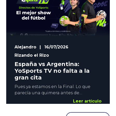
Alejandro
|
16/07/2026
Rizando el Rizo
España vs Argentina:
YoSports TV no falta a la
gran cita
Pues ya estamos en la Final. Lo que
parecía una quimera antes de
comenzar el campeonato, y casi un
Leer artículo
imposible tras el debut ante Cabo
Verde, ha llegado. La Roja se mide a