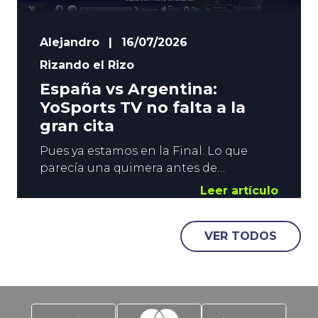
Alejandro
|
16/07/2026
Rizando el Rizo
España vs Argentina:
YoSports TV no falta a la
gran cita
Pues ya estamos en la Final. Lo que
parecía una quimera antes de
comenzar el campeonato, y casi un
Leer artículo
imposible tras el debut ante Cabo
Verde, ha llegado. La Roja se mide a
VER TODOS
Argentina este domingo. La Campeona
de Europa, contra la Campeona de
América. La Finalissima que no se jugó,
pero que se jugará.