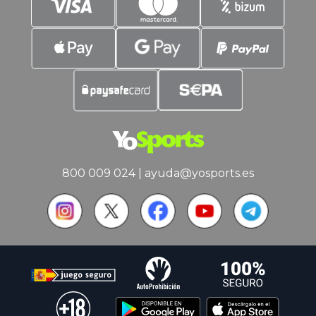
800 009 024
|
ayuda@yosports.es