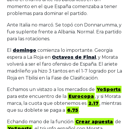
momento en el que España comenzaba a tener
problemas para dominar el partido.
Ante Italia no marcó. Se topó con Donnarumma, y
fue suplente frente a Albania. Normal. Era partido
para las rotaciones.
El
domingo
comienza lo importante. Georgia
espera a La Roja en
Octavos de Final
, y Morata
volverá a ser el faro ofensivo de España. El ariete
madrileño ya hizo 3 tantos en el 1-7 logrado por La
Roja en Tbilisi en la Fase de Clasificación.
Echamos un vistazo a los mercados de
YoSports
para este encuentro de la
Eurocopa
, y si Morata
marca, la cuota que obtenemos es
2.17
, mientras
que su doblete se paga a
6.75
.
Echando mano de la función
Crear apuesta
de
YoSports
, el triunfo español con Morata