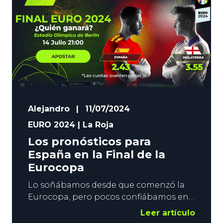
Alejandro
|
11/07/2024
EURO 2024
|
La Roja
Los pronósticos para
España en la Final de la
Eurocopa
Lo soñábamos desde que comenzó la
Eurocopa, pero pocos confiábamos en
ello. Sin embargo, los sueños se hacen
Leer artículo
realidad. En este caso, por lo menos, así