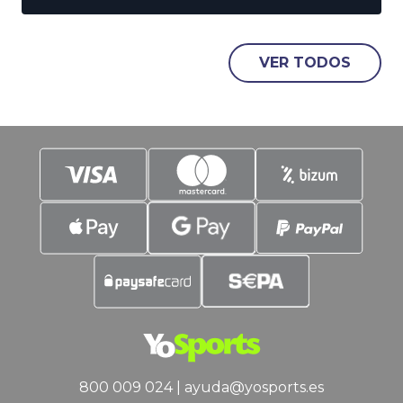
ha sido. España está en la Final de la
Eurocopa. Inglaterra será nuestro rival
en el Olympiastadion de Berlín, y en
VER TODOS
YoSports buscamos pronósticos de
valor… a favor de
800 009 024
|
ayuda@yosports.es