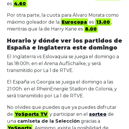
es
4.60
.
Por otra parte, la cuota para Álvaro Morata como
máximo goleador de la
Eurocopa
es
13.00
,
mientras que la de Harry Kane es
8.00
.
Horario y dónde ver los partidos de
España e Inglaterra este domingo
El Inglaterra vs Eslovaquia se juega el domingo a
las 18:00h. en el Arena AufSchalke, y será
transmitido por La 1 de RTVE.
El España vs Georgia se juega el domingo a las
21:00h. en el RheinEnergie Stadion de Colonia, y
será transmitido por La 1 de RTVE.
No olvides que puedes que ya puedes disfrutar
de
YoSports TV
y participar en el
sorteo
de
una
camiseta de la Selección
gracias a
YoSports
. Asimismo, existe la posibilidad de